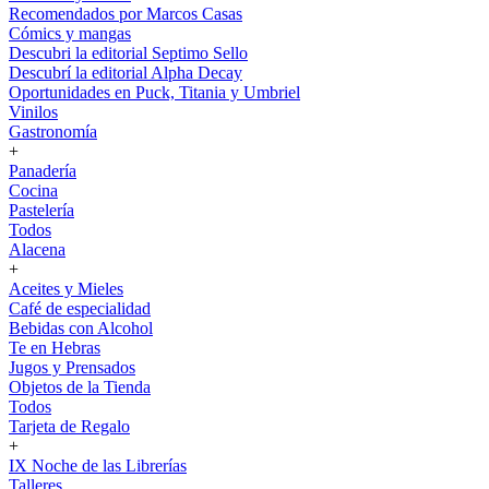
Recomendados por Marcos Casas
Cómics y mangas
Descubri la editorial Septimo Sello
Descubrí la editorial Alpha Decay
Oportunidades en Puck, Titania y Umbriel
Vinilos
Gastronomía
+
Panadería
Cocina
Pastelería
Todos
Alacena
+
Aceites y Mieles
Café de especialidad
Bebidas con Alcohol
Te en Hebras
Jugos y Prensados
Objetos de la Tienda
Todos
Tarjeta de Regalo
+
IX Noche de las Librerías
Talleres