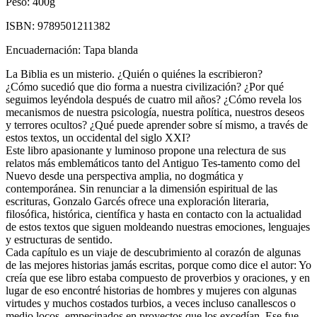
Peso:
400g
ISBN:
9789501211382
Encuadernación:
Tapa blanda
La Biblia es un misterio. ¿Quién o quiénes la escribieron?
¿Cómo sucedió que dio forma a nuestra civilización? ¿Por qué
seguimos leyéndola después de cuatro mil años? ¿Cómo revela los
mecanismos de nuestra psicología, nuestra política, nuestros deseos
y terrores ocultos? ¿Qué puede aprender sobre sí mismo, a través de
estos textos, un occidental del siglo XXI?
Este libro apasionante y luminoso propone una relectura de sus
relatos más emblemáticos tanto del Antiguo Tes-tamento como del
Nuevo desde una perspectiva amplia, no dogmática y
contemporánea. Sin renunciar a la dimensión espiritual de las
escrituras, Gonzalo Garcés ofrece una exploración literaria,
filosófica, histórica, científica y hasta en contacto con la actualidad
de estos textos que siguen moldeando nuestras emociones, lenguajes
y estructuras de sentido.
Cada capítulo es un viaje de descubrimiento al corazón de algunas
de las mejores historias jamás escritas, porque como dice el autor: Yo
creía que ese libro estaba compuesto de proverbios y oraciones, y en
lugar de eso encontré historias de hombres y mujeres con algunas
virtudes y muchos costados turbios, a veces incluso canallescos o
medio locos, empecinados en proyectos que los excedían. Ese fue