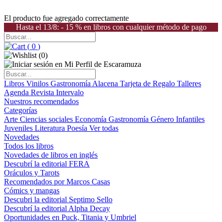
El producto fue agregado correctamente
Hasta el 13/8: - 15 % en libros con cualquier método de pago
(
0
)
(
0
)
Libros
Vinilos
Gastronomía
Alacena
Tarjeta de Regalo
Talleres
Agenda
Revista Intervalo
Nuestros recomendados
Categorías
Arte
Ciencias sociales
Economía
Gastronomía
Género
Infantiles
Juveniles
Literatura
Poesía
Ver todas
Novedades
Todos los libros
Novedades de libros en inglés
Descubrí la editorial FERA
Oráculos y Tarots
Recomendados por Marcos Casas
Cómics y mangas
Descubri la editorial Septimo Sello
Descubrí la editorial Alpha Decay
Oportunidades en Puck, Titania y Umbriel