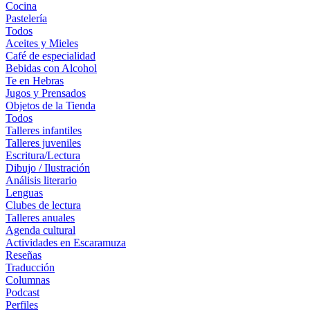
Cocina
Pastelería
Todos
Aceites y Mieles
Café de especialidad
Bebidas con Alcohol
Te en Hebras
Jugos y Prensados
Objetos de la Tienda
Todos
Talleres infantiles
Talleres juveniles
Escritura/Lectura
Dibujo / Ilustración
Análisis literario
Lenguas
Clubes de lectura
Talleres anuales
Agenda cultural
Actividades en Escaramuza
Reseñas
Traducción
Columnas
Podcast
Perfiles