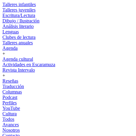
Talleres infantiles
Talleres juveniles
Escritura/Lectura
Dibujo / Ilustración
Análisis literario
Lenguas
Clubes de lectura
Talleres anuales
Agenda
+
Agenda cultural
Actividades en Escaramuza
Revista Intervalo
+
Reseñas
Traducción
Columnas
Podcast
Perfiles
YouTube
Cultura
Todos
Avances
Nosotros
Contacto