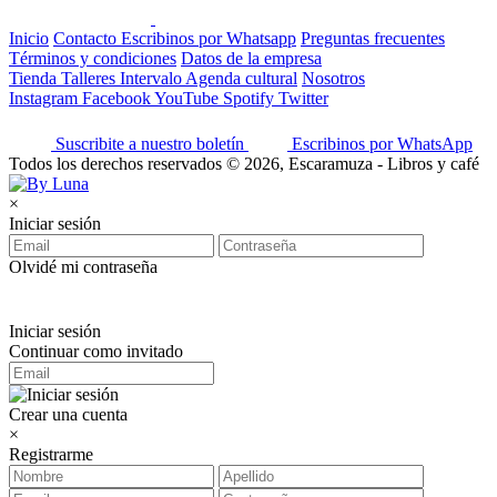
Inicio
Contacto
Escribinos por Whatsapp
Preguntas frecuentes
Términos y condiciones
Datos de la empresa
Tienda
Talleres
Intervalo
Agenda cultural
Nosotros
Instagram
Facebook
YouTube
Spotify
Twitter
Suscribite a nuestro boletín
Escribinos por WhatsApp
Todos los derechos reservados © 2026, Escaramuza - Libros y café
×
Iniciar sesión
Olvidé mi contraseña
Iniciar sesión
Continuar como invitado
Crear una cuenta
×
Registrarme