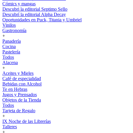
Cómics y mangas
Descubri la editorial Septimo Sello
Descubrí la editorial Alpha Decay
Oportunidades en Puck, Titania y Umbriel
Vinilos
Gastronomía
+
Panadería
Cocina
Pastelería
Todos
Alacena
+
Aceites y Mieles
Café de especialidad
Bebidas con Alcohol
Te en Hebras
Jugos y Prensados
Objetos de la Tienda
Todos
Tarjeta de Regalo
+
IX Noche de las Librerías
Talleres
+