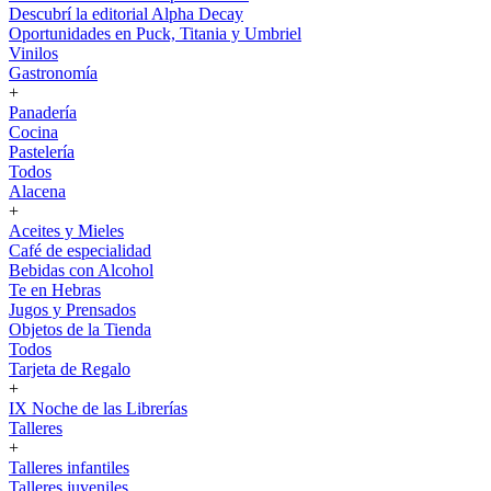
Descubrí la editorial Alpha Decay
Oportunidades en Puck, Titania y Umbriel
Vinilos
Gastronomía
+
Panadería
Cocina
Pastelería
Todos
Alacena
+
Aceites y Mieles
Café de especialidad
Bebidas con Alcohol
Te en Hebras
Jugos y Prensados
Objetos de la Tienda
Todos
Tarjeta de Regalo
+
IX Noche de las Librerías
Talleres
+
Talleres infantiles
Talleres juveniles