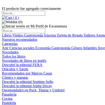
El producto fue agregado correctamente
(
0
)
(
0
)
Libros
Vinilos
Gastronomía
Alacena
Tarjeta de Regalo
Talleres
Agen
Nuestros recomendados
Categorías
Arte
Ciencias sociales
Economía
Gastronomía
Género
Infantiles
Juve
Novedades
Todos los libros
Novedades de libros en inglés
Descubrí la editorial FERA
Oráculos y Tarots
Recomendados por Marcos Casas
Cómics y mangas
Descubri la editorial Septimo Sello
Descubrí la editorial Alpha Decay
Oportunidades en Puck, Titania y Umbriel
Panadería
Cocina
Pastelería