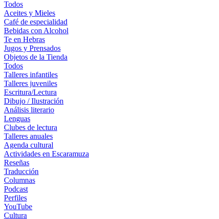
Todos
Aceites y Mieles
Café de especialidad
Bebidas con Alcohol
Te en Hebras
Jugos y Prensados
Objetos de la Tienda
Todos
Talleres infantiles
Talleres juveniles
Escritura/Lectura
Dibujo / Ilustración
Análisis literario
Lenguas
Clubes de lectura
Talleres anuales
Agenda cultural
Actividades en Escaramuza
Reseñas
Traducción
Columnas
Podcast
Perfiles
YouTube
Cultura