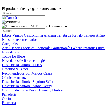
El producto fue agregado correctamente
(
0
)
(
0
)
Libros
Vinilos
Gastronomía
Alacena
Tarjeta de Regalo
Talleres
Agen
Nuestros recomendados
Categorías
Arte
Ciencias sociales
Economía
Gastronomía
Género
Infantiles
Juve
Novedades
Todos los libros
Novedades de libros en inglés
Descubrí la editorial FERA
Oráculos y Tarots
Recomendados por Marcos Casas
Cómics y mangas
Descubri la editorial Septimo Sello
Descubrí la editorial Alpha Decay
Oportunidades en Puck, Titania y Umbriel
Panadería
Cocina
Pastelería