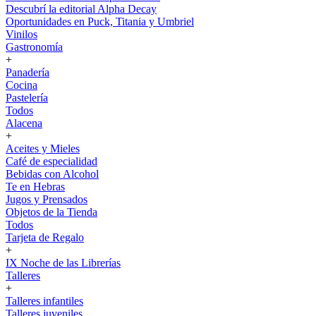
Descubrí la editorial Alpha Decay
Oportunidades en Puck, Titania y Umbriel
Vinilos
Gastronomía
+
Panadería
Cocina
Pastelería
Todos
Alacena
+
Aceites y Mieles
Café de especialidad
Bebidas con Alcohol
Te en Hebras
Jugos y Prensados
Objetos de la Tienda
Todos
Tarjeta de Regalo
+
IX Noche de las Librerías
Talleres
+
Talleres infantiles
Talleres juveniles