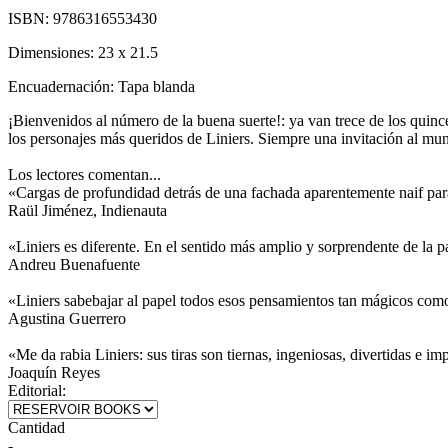
ISBN:
9786316553430
Dimensiones:
23 x 21.5
Encuadernación:
Tapa blanda
¡Bienvenidos al número de la buena suerte!: ya van trece de los qui
los personajes más queridos de Liniers. Siempre una invitación al mund
Los lectores comentan...
«Cargas de profundidad detrás de una fachada aparentemente naif par
Raül Jiménez, Indienauta
«Liniers es diferente. En el sentido más amplio y sorprendente de la p
Andreu Buenafuente
«Liniers sabebajar al papel todos esos pensamientos tan mágicos como 
Agustina Guerrero
«Me da rabia Liniers: sus tiras son tiernas, ingeniosas, divertidas e 
Joaquín Reyes
Editorial:
Cantidad
-