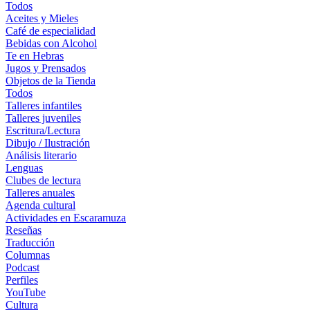
Todos
Aceites y Mieles
Café de especialidad
Bebidas con Alcohol
Te en Hebras
Jugos y Prensados
Objetos de la Tienda
Todos
Talleres infantiles
Talleres juveniles
Escritura/Lectura
Dibujo / Ilustración
Análisis literario
Lenguas
Clubes de lectura
Talleres anuales
Agenda cultural
Actividades en Escaramuza
Reseñas
Traducción
Columnas
Podcast
Perfiles
YouTube
Cultura