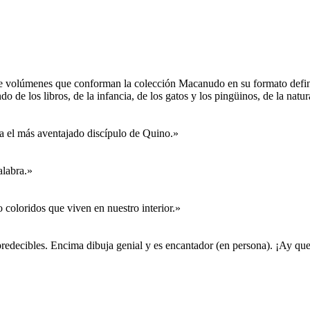
nce volúmenes que conforman la colección Macanudo en su formato defin
o de los libros, de la infancia, de los gatos y los pingüinos, de la nat
a el más aventajado discípulo de Quino.»
alabra.»
coloridos que viven en nuestro interior.»
impredecibles. Encima dibuja genial y es encantador (en persona). ¡Ay que