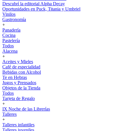
Descubrí la editorial Alpha Decay
Oportunidades en Puck, Titania y Umbriel
Vinilos
Gastronomía
+
Panadería
Cocina
Pastelería
Todos
Alacena
+
Aceites y Mieles
Café de especialidad
Bebidas con Alcohol
Te en Hebras
Jugos y Prensados
Objetos de la Tienda
Todos
Tarjeta de Regalo
+
IX Noche de las Librerías
Talleres
+
Talleres infantiles
Talleres juveniles