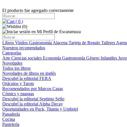
El producto fue agregado correctamente
(
0
)
(
0
)
Libros
Vinilos
Gastronomía
Alacena
Tarjeta de Regalo
Talleres
Agen
Nuestros recomendados
Categorías
Arte
Ciencias sociales
Economía
Gastronomía
Género
Infantiles
Juve
Novedades
Todos los libros
Novedades de libros en inglés
Descubrí la editorial FERA
Oráculos y Tarots
Recomendados por Marcos Casas
Cómics y mangas
Descubri la editorial Septimo Sello
Descubrí la editorial Alpha Decay
Oportunidades en Puck, Titania y Umbriel
Panadería
Cocina
Pastelería