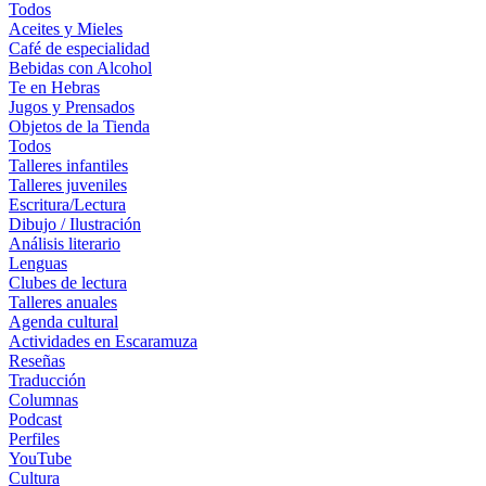
Todos
Aceites y Mieles
Café de especialidad
Bebidas con Alcohol
Te en Hebras
Jugos y Prensados
Objetos de la Tienda
Todos
Talleres infantiles
Talleres juveniles
Escritura/Lectura
Dibujo / Ilustración
Análisis literario
Lenguas
Clubes de lectura
Talleres anuales
Agenda cultural
Actividades en Escaramuza
Reseñas
Traducción
Columnas
Podcast
Perfiles
YouTube
Cultura