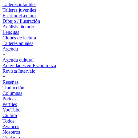
Talleres infantiles
Talleres juveniles
Escritura/Lectura
Dibujo / Ilustración
Análisis literario
Lenguas
Clubes de lectura
Talleres anuales
Agenda
+
Agenda cultural
Actividades en Escaramuza
Revista Intervalo
+
Reseñas
Traducción
Columnas
Podcast
Perfiles
YouTube
Cultura
Todos
Avances
Nosotros
Contacto