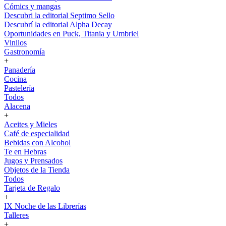
Cómics y mangas
Descubri la editorial Septimo Sello
Descubrí la editorial Alpha Decay
Oportunidades en Puck, Titania y Umbriel
Vinilos
Gastronomía
+
Panadería
Cocina
Pastelería
Todos
Alacena
+
Aceites y Mieles
Café de especialidad
Bebidas con Alcohol
Te en Hebras
Jugos y Prensados
Objetos de la Tienda
Todos
Tarjeta de Regalo
+
IX Noche de las Librerías
Talleres
+