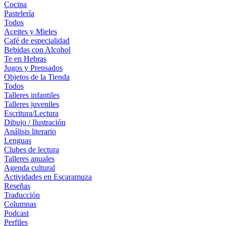
Cocina
Pastelería
Todos
Aceites y Mieles
Café de especialidad
Bebidas con Alcohol
Te en Hebras
Jugos y Prensados
Objetos de la Tienda
Todos
Talleres infantiles
Talleres juveniles
Escritura/Lectura
Dibujo / Ilustración
Análisis literario
Lenguas
Clubes de lectura
Talleres anuales
Agenda cultural
Actividades en Escaramuza
Reseñas
Traducción
Columnas
Podcast
Perfiles