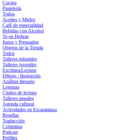
Cocina
Pastelería
Todos
Aceites y Mieles
Café de especialidad
Bebidas con Alcohol
Te en Hebras
Jugos y Prensados
Objetos de la Tienda
Todos
Talleres infantiles
Talleres juveniles
Escritura/Lectura
Dibujo / Ilustración
Análisis literario
Lenguas
Clubes de lectura
Talleres anuales
Agenda cultural
Actividades en Escaramuza
Reseñas
Traducción
Columnas
Podcast
Perfiles