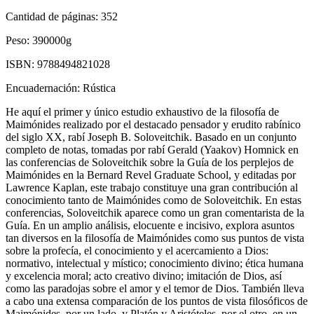
Cantidad de páginas:
352
Peso:
390000g
ISBN:
9788494821028
Encuadernación:
Rústica
He aquí el primer y único estudio exhaustivo de la filosofía de
Maimónides realizado por el destacado pensador y erudito rabínico
del siglo XX, rabí Joseph B. Soloveitchik. Basado en un conjunto
completo de notas, tomadas por rabí Gerald (Yaakov) Homnick en
las conferencias de Soloveitchik sobre la Guía de los perplejos de
Maimónides en la Bernard Revel Graduate School, y editadas por
Lawrence Kaplan, este trabajo constituye una gran contribución al
conocimiento tanto de Maimónides como de Soloveitchik. En estas
conferencias, Soloveitchik aparece como un gran comentarista de la
Guía. En un amplio análisis, elocuente e incisivo, explora asuntos
tan diversos en la filosofía de Maimónides como sus puntos de vista
sobre la profecía, el conocimiento y el acercamiento a Dios:
normativo, intelectual y místico; conocimiento divino; ética humana
y excelencia moral; acto creativo divino; imitación de Dios, así
como las paradojas sobre el amor y el temor de Dios. También lleva
a cabo una extensa comparación de los puntos de vista filosóficos de
Maimónides, por un lado, y Platón y Aristóteles, por el otro, en un