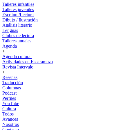
Talleres infantiles
Talleres juveniles
Escritura/Lectura
Dibujo / Ilustración
Análisis literario
Lenguas
Clubes de lectura
Talleres anuales
Agenda
+
Agenda cultural
Actividades en Escaramuza
Revista Intervalo
+
Reseñas
Traducción
Columnas
Podcast
Perfiles
YouTube
Cultura
Todos
Avances
Nosotros
Contacto