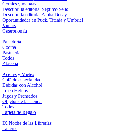
Cómics y mangas
Descubri la editorial Septimo Sello
Descubrí la editorial Alpha Decay
Oportunidades en Puck, Titania y Umbriel
Vinilos
Gastronomía
+
Panadería
Cocina
Pastelería
Todos
Alacena
+
Aceites y Mieles
Café de especialidad
Bebidas con Alcohol
Te en Hebras
Jugos y Prensados
Objetos de la Tienda
Todos
Tarjeta de Regalo
+
IX Noche de las Librerías
Talleres
+