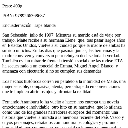
Peso:
400g
ISBN:
9789566368687
Encuadernación:
Tapa blanda
San Sebastián, julio de 1997. Mientras su marido está de viaje por
trabajo, Maite recibe a su hermana Elene, que, tras pasar largos años
en Estados Unidos, vuelve a su ciudad porque la madre de ambas ha
sufrido un ictus. En los días que pasarán juntas, las hermanas y la
madre conviven y conversan pero rehúyen decirse toda la verdad.
También evitan mirar de frente la tensión social que las rodea: ETA
ha secuestrado a un concejal de Ermua, Miguel Ángel Blanco, y
amenaza con ejecutarlo si no se cumplen sus demandas.
Los hechos históricos corren en paralelo a la intimidad de Maite, una
mujer sensible, compasiva, atenta, pero atrapada en convenciones
que le impiden abrir los ojos y afrontar la realidad.
Fernando Aramburu lo ha vuelto a hacer: nos entrega una novela
emocionante e inolvidable, otro hito en su narrativa, que lo afianza
como uno de los grandes narradores europeos del momento; una
historia que vuelve la mirada a la memoria reciente del País Vasco y
cuyos personajes, retratados con hondura psicológica y profunda
humanidad, nos conmueven, en especial su inmensa y memorable