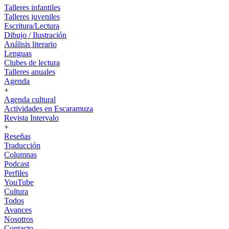
Talleres infantiles
Talleres juveniles
Escritura/Lectura
Dibujo / Ilustración
Análisis literario
Lenguas
Clubes de lectura
Talleres anuales
Agenda
+
Agenda cultural
Actividades en Escaramuza
Revista Intervalo
+
Reseñas
Traducción
Columnas
Podcast
Perfiles
YouTube
Cultura
Todos
Avances
Nosotros
Contacto