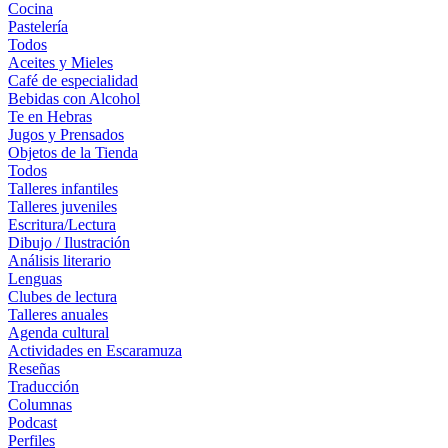
Cocina
Pastelería
Todos
Aceites y Mieles
Café de especialidad
Bebidas con Alcohol
Te en Hebras
Jugos y Prensados
Objetos de la Tienda
Todos
Talleres infantiles
Talleres juveniles
Escritura/Lectura
Dibujo / Ilustración
Análisis literario
Lenguas
Clubes de lectura
Talleres anuales
Agenda cultural
Actividades en Escaramuza
Reseñas
Traducción
Columnas
Podcast
Perfiles