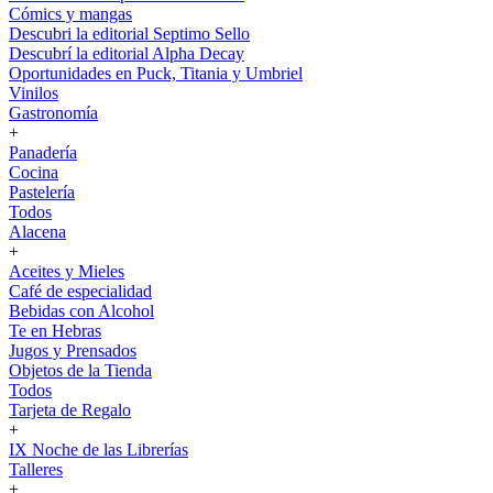
Cómics y mangas
Descubri la editorial Septimo Sello
Descubrí la editorial Alpha Decay
Oportunidades en Puck, Titania y Umbriel
Vinilos
Gastronomía
+
Panadería
Cocina
Pastelería
Todos
Alacena
+
Aceites y Mieles
Café de especialidad
Bebidas con Alcohol
Te en Hebras
Jugos y Prensados
Objetos de la Tienda
Todos
Tarjeta de Regalo
+
IX Noche de las Librerías
Talleres
+