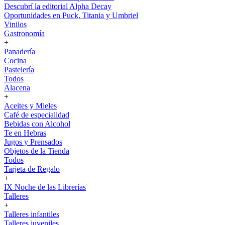
Descubrí la editorial Alpha Decay
Oportunidades en Puck, Titania y Umbriel
Vinilos
Gastronomía
+
Panadería
Cocina
Pastelería
Todos
Alacena
+
Aceites y Mieles
Café de especialidad
Bebidas con Alcohol
Te en Hebras
Jugos y Prensados
Objetos de la Tienda
Todos
Tarjeta de Regalo
+
IX Noche de las Librerías
Talleres
+
Talleres infantiles
Talleres juveniles