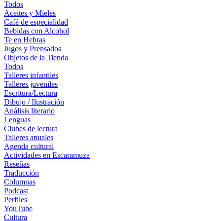
Todos
Aceites y Mieles
Café de especialidad
Bebidas con Alcohol
Te en Hebras
Jugos y Prensados
Objetos de la Tienda
Todos
Talleres infantiles
Talleres juveniles
Escritura/Lectura
Dibujo / Ilustración
Análisis literario
Lenguas
Clubes de lectura
Talleres anuales
Agenda cultural
Actividades en Escaramuza
Reseñas
Traducción
Columnas
Podcast
Perfiles
YouTube
Cultura