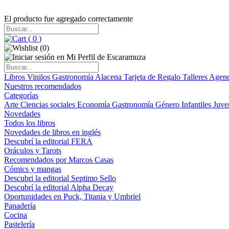
El producto fue agregado correctamente
(
0
)
(
0
)
Libros
Vinilos
Gastronomía
Alacena
Tarjeta de Regalo
Talleres
Agen
Nuestros recomendados
Categorías
Arte
Ciencias sociales
Economía
Gastronomía
Género
Infantiles
Juve
Novedades
Todos los libros
Novedades de libros en inglés
Descubrí la editorial FERA
Oráculos y Tarots
Recomendados por Marcos Casas
Cómics y mangas
Descubri la editorial Septimo Sello
Descubrí la editorial Alpha Decay
Oportunidades en Puck, Titania y Umbriel
Panadería
Cocina
Pastelería