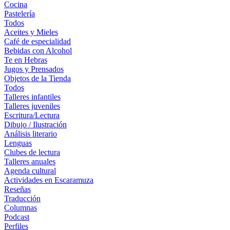
Cocina
Pastelería
Todos
Aceites y Mieles
Café de especialidad
Bebidas con Alcohol
Te en Hebras
Jugos y Prensados
Objetos de la Tienda
Todos
Talleres infantiles
Talleres juveniles
Escritura/Lectura
Dibujo / Ilustración
Análisis literario
Lenguas
Clubes de lectura
Talleres anuales
Agenda cultural
Actividades en Escaramuza
Reseñas
Traducción
Columnas
Podcast
Perfiles