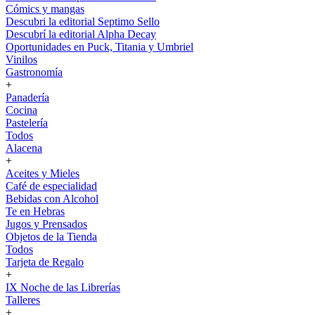
Cómics y mangas
Descubri la editorial Septimo Sello
Descubrí la editorial Alpha Decay
Oportunidades en Puck, Titania y Umbriel
Vinilos
Gastronomía
+
Panadería
Cocina
Pastelería
Todos
Alacena
+
Aceites y Mieles
Café de especialidad
Bebidas con Alcohol
Te en Hebras
Jugos y Prensados
Objetos de la Tienda
Todos
Tarjeta de Regalo
+
IX Noche de las Librerías
Talleres
+