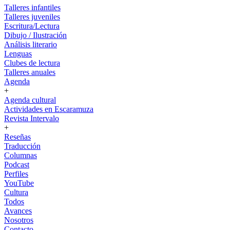
Talleres infantiles
Talleres juveniles
Escritura/Lectura
Dibujo / Ilustración
Análisis literario
Lenguas
Clubes de lectura
Talleres anuales
Agenda
+
Agenda cultural
Actividades en Escaramuza
Revista Intervalo
+
Reseñas
Traducción
Columnas
Podcast
Perfiles
YouTube
Cultura
Todos
Avances
Nosotros
Contacto