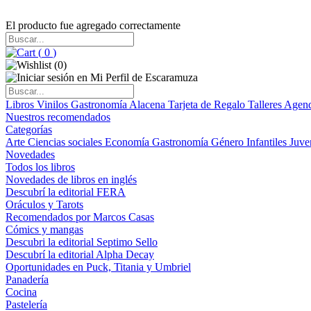
El producto fue agregado correctamente
(
0
)
(
0
)
Libros
Vinilos
Gastronomía
Alacena
Tarjeta de Regalo
Talleres
Agen
Nuestros recomendados
Categorías
Arte
Ciencias sociales
Economía
Gastronomía
Género
Infantiles
Juve
Novedades
Todos los libros
Novedades de libros en inglés
Descubrí la editorial FERA
Oráculos y Tarots
Recomendados por Marcos Casas
Cómics y mangas
Descubri la editorial Septimo Sello
Descubrí la editorial Alpha Decay
Oportunidades en Puck, Titania y Umbriel
Panadería
Cocina
Pastelería