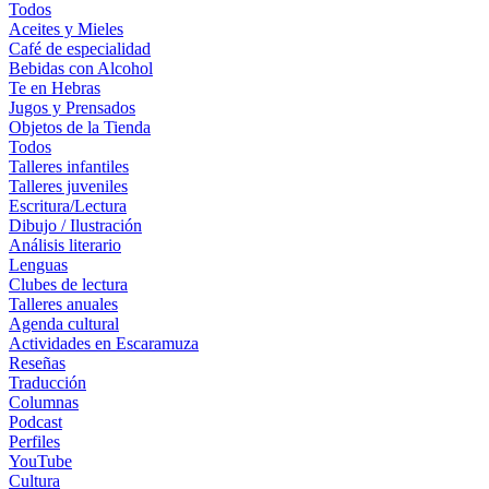
Todos
Aceites y Mieles
Café de especialidad
Bebidas con Alcohol
Te en Hebras
Jugos y Prensados
Objetos de la Tienda
Todos
Talleres infantiles
Talleres juveniles
Escritura/Lectura
Dibujo / Ilustración
Análisis literario
Lenguas
Clubes de lectura
Talleres anuales
Agenda cultural
Actividades en Escaramuza
Reseñas
Traducción
Columnas
Podcast
Perfiles
YouTube
Cultura