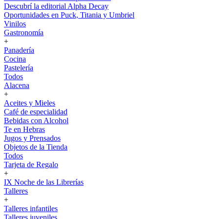
Descubrí la editorial Alpha Decay
Oportunidades en Puck, Titania y Umbriel
Vinilos
Gastronomía
+
Panadería
Cocina
Pastelería
Todos
Alacena
+
Aceites y Mieles
Café de especialidad
Bebidas con Alcohol
Te en Hebras
Jugos y Prensados
Objetos de la Tienda
Todos
Tarjeta de Regalo
+
IX Noche de las Librerías
Talleres
+
Talleres infantiles
Talleres juveniles