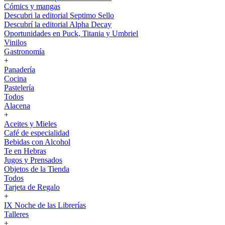
Cómics y mangas
Descubri la editorial Septimo Sello
Descubrí la editorial Alpha Decay
Oportunidades en Puck, Titania y Umbriel
Vinilos
Gastronomía
+
Panadería
Cocina
Pastelería
Todos
Alacena
+
Aceites y Mieles
Café de especialidad
Bebidas con Alcohol
Te en Hebras
Jugos y Prensados
Objetos de la Tienda
Todos
Tarjeta de Regalo
+
IX Noche de las Librerías
Talleres
+