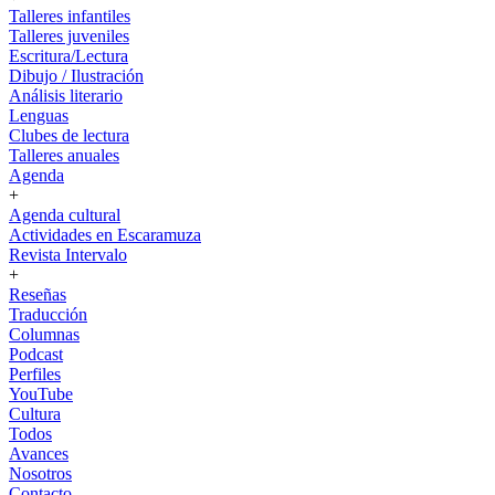
Talleres infantiles
Talleres juveniles
Escritura/Lectura
Dibujo / Ilustración
Análisis literario
Lenguas
Clubes de lectura
Talleres anuales
Agenda
+
Agenda cultural
Actividades en Escaramuza
Revista Intervalo
+
Reseñas
Traducción
Columnas
Podcast
Perfiles
YouTube
Cultura
Todos
Avances
Nosotros
Contacto