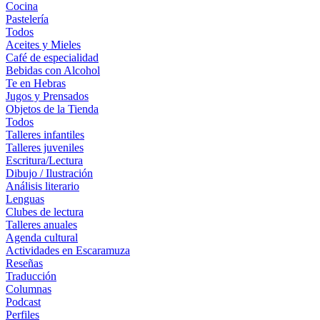
Cocina
Pastelería
Todos
Aceites y Mieles
Café de especialidad
Bebidas con Alcohol
Te en Hebras
Jugos y Prensados
Objetos de la Tienda
Todos
Talleres infantiles
Talleres juveniles
Escritura/Lectura
Dibujo / Ilustración
Análisis literario
Lenguas
Clubes de lectura
Talleres anuales
Agenda cultural
Actividades en Escaramuza
Reseñas
Traducción
Columnas
Podcast
Perfiles