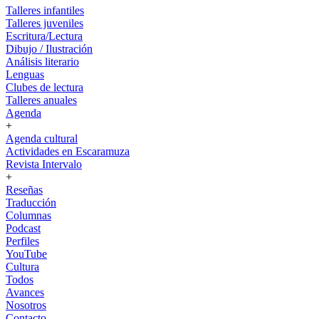
Talleres infantiles
Talleres juveniles
Escritura/Lectura
Dibujo / Ilustración
Análisis literario
Lenguas
Clubes de lectura
Talleres anuales
Agenda
+
Agenda cultural
Actividades en Escaramuza
Revista Intervalo
+
Reseñas
Traducción
Columnas
Podcast
Perfiles
YouTube
Cultura
Todos
Avances
Nosotros
Contacto