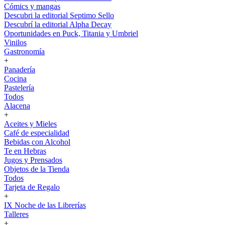
Cómics y mangas
Descubri la editorial Septimo Sello
Descubrí la editorial Alpha Decay
Oportunidades en Puck, Titania y Umbriel
Vinilos
Gastronomía
+
Panadería
Cocina
Pastelería
Todos
Alacena
+
Aceites y Mieles
Café de especialidad
Bebidas con Alcohol
Te en Hebras
Jugos y Prensados
Objetos de la Tienda
Todos
Tarjeta de Regalo
+
IX Noche de las Librerías
Talleres
+