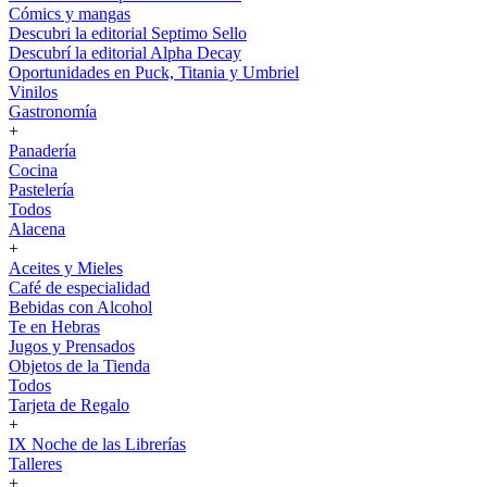
Cómics y mangas
Descubri la editorial Septimo Sello
Descubrí la editorial Alpha Decay
Oportunidades en Puck, Titania y Umbriel
Vinilos
Gastronomía
+
Panadería
Cocina
Pastelería
Todos
Alacena
+
Aceites y Mieles
Café de especialidad
Bebidas con Alcohol
Te en Hebras
Jugos y Prensados
Objetos de la Tienda
Todos
Tarjeta de Regalo
+
IX Noche de las Librerías
Talleres
+