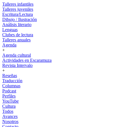
Talleres infantiles
Talleres juveniles
Escritura/Lectura
Dibujo / Ilustración
Análisis literario
Lenguas
Clubes de lectura
Talleres anuales
Agenda
+
Agenda cultural
Actividades en Escaramuza
Revista Intervalo
+
Reseñas
Traducción
Columnas
Podcast
Perfiles
YouTube
Cultura
Todos
Avances
Nosotros
Contacto