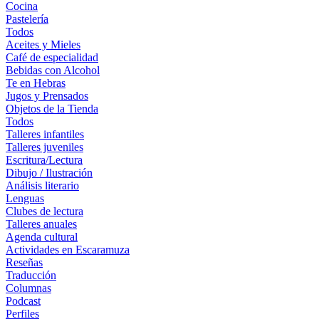
Cocina
Pastelería
Todos
Aceites y Mieles
Café de especialidad
Bebidas con Alcohol
Te en Hebras
Jugos y Prensados
Objetos de la Tienda
Todos
Talleres infantiles
Talleres juveniles
Escritura/Lectura
Dibujo / Ilustración
Análisis literario
Lenguas
Clubes de lectura
Talleres anuales
Agenda cultural
Actividades en Escaramuza
Reseñas
Traducción
Columnas
Podcast
Perfiles