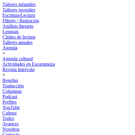
Talleres infantiles
Talleres juveniles
Escritura/Lectura
Dibujo / Ilustración
Análisis literario
Lenguas
Clubes de lectura
Talleres anuales
Agenda
+
Agenda cultural
Actividades en Escaramuza
Revista Intervalo
+
Reseñas
Traducción
Columnas
Podcast
Perfiles
YouTube
Cultura
Todos
Avances
Nosotros
Contacto