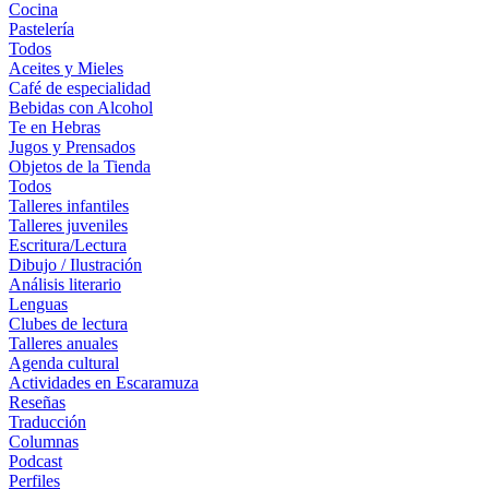
Cocina
Pastelería
Todos
Aceites y Mieles
Café de especialidad
Bebidas con Alcohol
Te en Hebras
Jugos y Prensados
Objetos de la Tienda
Todos
Talleres infantiles
Talleres juveniles
Escritura/Lectura
Dibujo / Ilustración
Análisis literario
Lenguas
Clubes de lectura
Talleres anuales
Agenda cultural
Actividades en Escaramuza
Reseñas
Traducción
Columnas
Podcast
Perfiles