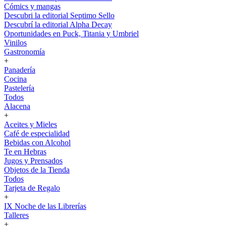
Cómics y mangas
Descubri la editorial Septimo Sello
Descubrí la editorial Alpha Decay
Oportunidades en Puck, Titania y Umbriel
Vinilos
Gastronomía
+
Panadería
Cocina
Pastelería
Todos
Alacena
+
Aceites y Mieles
Café de especialidad
Bebidas con Alcohol
Te en Hebras
Jugos y Prensados
Objetos de la Tienda
Todos
Tarjeta de Regalo
+
IX Noche de las Librerías
Talleres
+