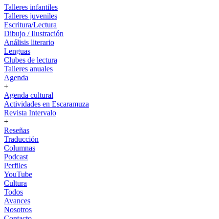
Talleres infantiles
Talleres juveniles
Escritura/Lectura
Dibujo / Ilustración
Análisis literario
Lenguas
Clubes de lectura
Talleres anuales
Agenda
+
Agenda cultural
Actividades en Escaramuza
Revista Intervalo
+
Reseñas
Traducción
Columnas
Podcast
Perfiles
YouTube
Cultura
Todos
Avances
Nosotros
Contacto