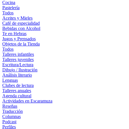
Cocina
Pastelería
Todos
Aceites y Mieles
Café de especialidad
Bebidas con Alcohol
Te en Hebras
Jugos y Prensados
Objetos de la Tienda
Todos
Talleres infantiles
Talleres juveniles
Escritura/Lectura
Dibujo / Ilustración
Análisis literario
Lenguas
Clubes de lectura
Talleres anuales
Agenda cultural
Actividades en Escaramuza
Reseñas
Traducción
Columnas
Podcast
Perfiles