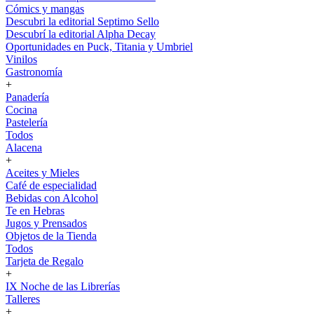
Cómics y mangas
Descubri la editorial Septimo Sello
Descubrí la editorial Alpha Decay
Oportunidades en Puck, Titania y Umbriel
Vinilos
Gastronomía
+
Panadería
Cocina
Pastelería
Todos
Alacena
+
Aceites y Mieles
Café de especialidad
Bebidas con Alcohol
Te en Hebras
Jugos y Prensados
Objetos de la Tienda
Todos
Tarjeta de Regalo
+
IX Noche de las Librerías
Talleres
+