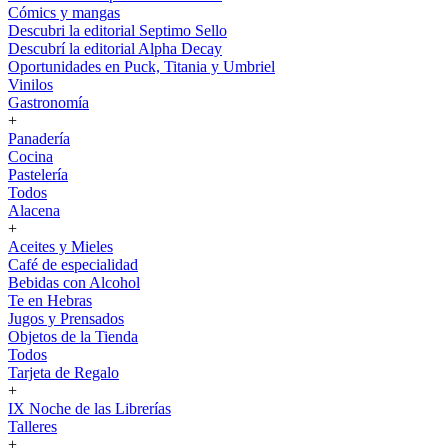
Cómics y mangas
Descubri la editorial Septimo Sello
Descubrí la editorial Alpha Decay
Oportunidades en Puck, Titania y Umbriel
Vinilos
Gastronomía
+
Panadería
Cocina
Pastelería
Todos
Alacena
+
Aceites y Mieles
Café de especialidad
Bebidas con Alcohol
Te en Hebras
Jugos y Prensados
Objetos de la Tienda
Todos
Tarjeta de Regalo
+
IX Noche de las Librerías
Talleres
+