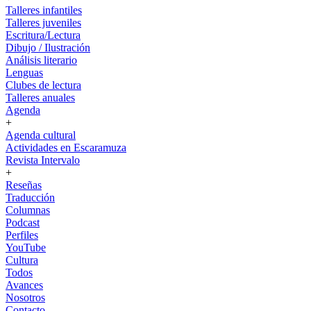
Talleres infantiles
Talleres juveniles
Escritura/Lectura
Dibujo / Ilustración
Análisis literario
Lenguas
Clubes de lectura
Talleres anuales
Agenda
+
Agenda cultural
Actividades en Escaramuza
Revista Intervalo
+
Reseñas
Traducción
Columnas
Podcast
Perfiles
YouTube
Cultura
Todos
Avances
Nosotros
Contacto