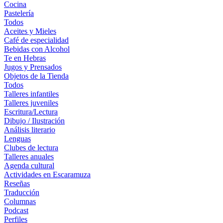
Cocina
Pastelería
Todos
Aceites y Mieles
Café de especialidad
Bebidas con Alcohol
Te en Hebras
Jugos y Prensados
Objetos de la Tienda
Todos
Talleres infantiles
Talleres juveniles
Escritura/Lectura
Dibujo / Ilustración
Análisis literario
Lenguas
Clubes de lectura
Talleres anuales
Agenda cultural
Actividades en Escaramuza
Reseñas
Traducción
Columnas
Podcast
Perfiles