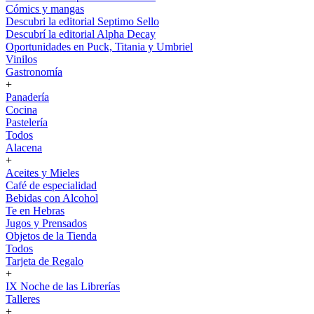
Cómics y mangas
Descubri la editorial Septimo Sello
Descubrí la editorial Alpha Decay
Oportunidades en Puck, Titania y Umbriel
Vinilos
Gastronomía
+
Panadería
Cocina
Pastelería
Todos
Alacena
+
Aceites y Mieles
Café de especialidad
Bebidas con Alcohol
Te en Hebras
Jugos y Prensados
Objetos de la Tienda
Todos
Tarjeta de Regalo
+
IX Noche de las Librerías
Talleres
+