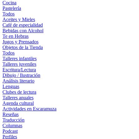
Cocina
Pastelería
Todos
Aceites y Mieles
Café de especialidad
Bebidas con Alcohol
Te en Hebras
Jugos y Prensados
Objetos de la Tienda
Todos
Talleres infantiles
Talleres juveniles
Escritura/Lectura
Dibujo / Ilustración
Análisis literario
Lenguas
Clubes de lectura
Talleres anuales
Agenda cultural
Actividades en Escaramuza
Reseñas
Traducción
Columnas
Podcast
Perfiles