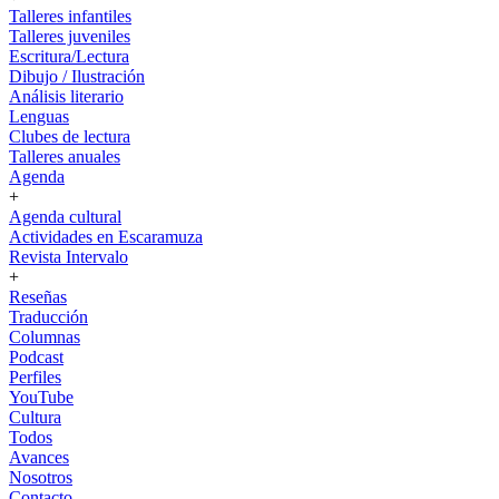
Talleres infantiles
Talleres juveniles
Escritura/Lectura
Dibujo / Ilustración
Análisis literario
Lenguas
Clubes de lectura
Talleres anuales
Agenda
+
Agenda cultural
Actividades en Escaramuza
Revista Intervalo
+
Reseñas
Traducción
Columnas
Podcast
Perfiles
YouTube
Cultura
Todos
Avances
Nosotros
Contacto