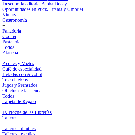
Descubrí la editorial Alpha Decay
Oportunidades en Puck, Titania y Umbriel
Vinilos
Gastronomía
+
Panadería
Cocina
Pastelería
Todos
Alacena
+
Aceites y Mieles
Café de especialidad
Bebidas con Alcohol
Te en Hebras
Jugos y Prensados
Objetos de la Tienda
Todos
Tarjeta de Regalo
+
IX Noche de las Librerías
Talleres
+
Talleres infantiles
Talleres juveniles