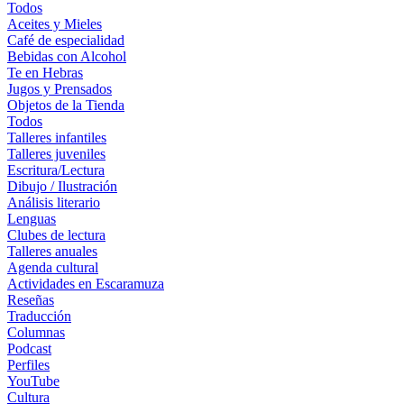
Todos
Aceites y Mieles
Café de especialidad
Bebidas con Alcohol
Te en Hebras
Jugos y Prensados
Objetos de la Tienda
Todos
Talleres infantiles
Talleres juveniles
Escritura/Lectura
Dibujo / Ilustración
Análisis literario
Lenguas
Clubes de lectura
Talleres anuales
Agenda cultural
Actividades en Escaramuza
Reseñas
Traducción
Columnas
Podcast
Perfiles
YouTube
Cultura