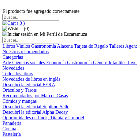
El producto fue agregado correctamente
(
0
)
(
0
)
Libros
Vinilos
Gastronomía
Alacena
Tarjeta de Regalo
Talleres
Agen
Nuestros recomendados
Categorías
Arte
Ciencias sociales
Economía
Gastronomía
Género
Infantiles
Juve
Novedades
Todos los libros
Novedades de libros en inglés
Descubrí la editorial FERA
Oráculos y Tarots
Recomendados por Marcos Casas
Cómics y mangas
Descubri la editorial Septimo Sello
Descubrí la editorial Alpha Decay
Oportunidades en Puck, Titania y Umbriel
Panadería
Cocina
Pastelería