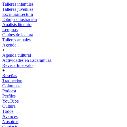
Talleres infantiles
Talleres juveniles
Escritura/Lectura
Dibujo / Ilustración
Análisis literario
Lenguas
Clubes de lectura
Talleres anuales
Agenda
+
Agenda cultural
Actividades en Escaramuza
Revista Intervalo
+
Reseñas
Traducción
Columnas
Podcast
Perfiles
YouTube
Cultura
Todos
Avances
Nosotros
Contacto