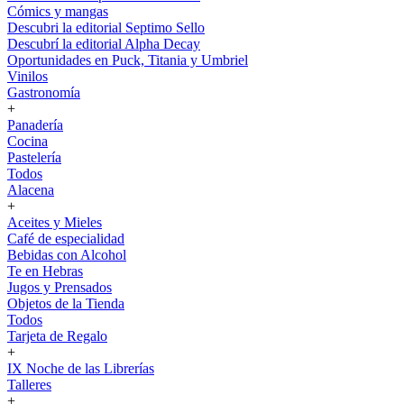
Cómics y mangas
Descubri la editorial Septimo Sello
Descubrí la editorial Alpha Decay
Oportunidades en Puck, Titania y Umbriel
Vinilos
Gastronomía
+
Panadería
Cocina
Pastelería
Todos
Alacena
+
Aceites y Mieles
Café de especialidad
Bebidas con Alcohol
Te en Hebras
Jugos y Prensados
Objetos de la Tienda
Todos
Tarjeta de Regalo
+
IX Noche de las Librerías
Talleres
+