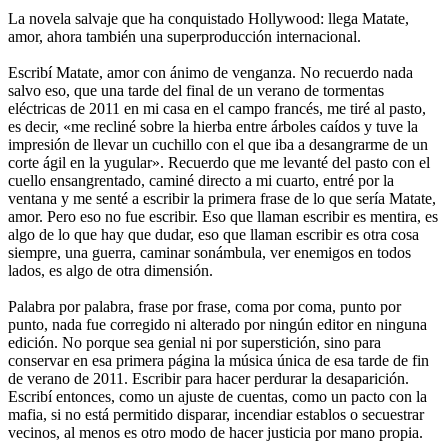
La novela salvaje que ha conquistado Hollywood: llega Matate,
amor, ahora también una superproducción internacional.
Escribí Matate, amor con ánimo de venganza. No recuerdo nada
salvo eso, que una tarde del final de un verano de tormentas
eléctricas de 2011 en mi casa en el campo francés, me tiré al pasto,
es decir, «me recliné sobre la hierba entre árboles caídos y tuve la
impresión de llevar un cuchillo con el que iba a desangrarme de un
corte ágil en la yugular». Recuerdo que me levanté del pasto con el
cuello ensangrentado, caminé directo a mi cuarto, entré por la
ventana y me senté a escribir la primera frase de lo que sería Matate,
amor. Pero eso no fue escribir. Eso que llaman escribir es mentira, es
algo de lo que hay que dudar, eso que llaman escribir es otra cosa
siempre, una guerra, caminar sonámbula, ver enemigos en todos
lados, es algo de otra dimensión.
Palabra por palabra, frase por frase, coma por coma, punto por
punto, nada fue corregido ni alterado por ningún editor en ninguna
edición. No porque sea genial ni por superstición, sino para
conservar en esa primera página la música única de esa tarde de fin
de verano de 2011. Escribir para hacer perdurar la desaparición.
Escribí entonces, como un ajuste de cuentas, como un pacto con la
mafia, si no está permitido disparar, incendiar establos o secuestrar
vecinos, al menos es otro modo de hacer justicia por mano propia.