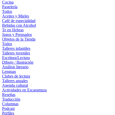
Cocina
Pastelería
Todos
Aceites y Mieles
Café de especialidad
Bebidas con Alcohol
Te en Hebras
Jugos y Prensados
Objetos de la Tienda
Todos
Talleres infantiles
Talleres juveniles
Escritura/Lectura
Dibujo / Ilustración
Análisis literario
Lenguas
Clubes de lectura
Talleres anuales
Agenda cultural
Actividades en Escaramuza
Reseñas
Traducción
Columnas
Podcast
Perfiles