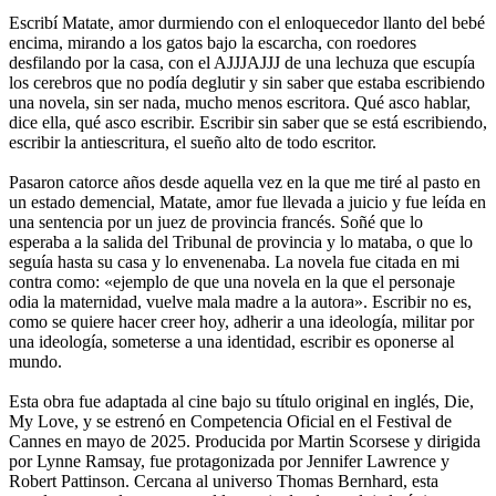
Escribí Matate, amor durmiendo con el enloquecedor llanto del bebé
encima, mirando a los gatos bajo la escarcha, con roedores
desfilando por la casa, con el AJJJAJJJ de una lechuza que escupía
los cerebros que no podía deglutir y sin saber que estaba escribiendo
una novela, sin ser nada, mucho menos escritora. Qué asco hablar,
dice ella, qué asco escribir. Escribir sin saber que se está escribiendo,
escribir la antiescritura, el sueño alto de todo escritor.
Pasaron catorce años desde aquella vez en la que me tiré al pasto en
un estado demencial, Matate, amor fue llevada a juicio y fue leída en
una sentencia por un juez de provincia francés. Soñé que lo
esperaba a la salida del Tribunal de provincia y lo mataba, o que lo
seguía hasta su casa y lo envenenaba. La novela fue citada en mi
contra como: «ejemplo de que una novela en la que el personaje
odia la maternidad, vuelve mala madre a la autora». Escribir no es,
como se quiere hacer creer hoy, adherir a una ideología, militar por
una ideología, someterse a una identidad, escribir es oponerse al
mundo.
Esta obra fue adaptada al cine bajo su título original en inglés, Die,
My Love, y se estrenó en Competencia Oficial en el Festival de
Cannes en mayo de 2025. Producida por Martin Scorsese y dirigida
por Lynne Ramsay, fue protagonizada por Jennifer Lawrence y
Robert Pattinson. Cercana al universo Thomas Bernhard, esta