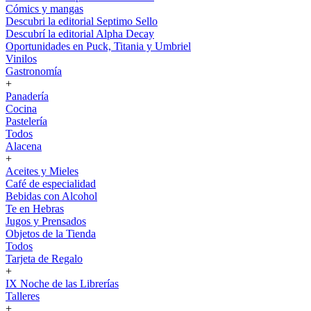
Cómics y mangas
Descubri la editorial Septimo Sello
Descubrí la editorial Alpha Decay
Oportunidades en Puck, Titania y Umbriel
Vinilos
Gastronomía
+
Panadería
Cocina
Pastelería
Todos
Alacena
+
Aceites y Mieles
Café de especialidad
Bebidas con Alcohol
Te en Hebras
Jugos y Prensados
Objetos de la Tienda
Todos
Tarjeta de Regalo
+
IX Noche de las Librerías
Talleres
+