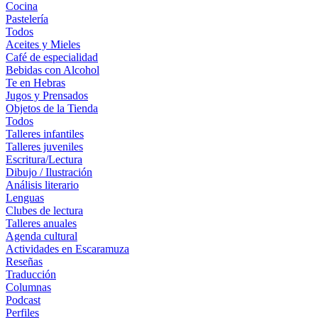
Cocina
Pastelería
Todos
Aceites y Mieles
Café de especialidad
Bebidas con Alcohol
Te en Hebras
Jugos y Prensados
Objetos de la Tienda
Todos
Talleres infantiles
Talleres juveniles
Escritura/Lectura
Dibujo / Ilustración
Análisis literario
Lenguas
Clubes de lectura
Talleres anuales
Agenda cultural
Actividades en Escaramuza
Reseñas
Traducción
Columnas
Podcast
Perfiles