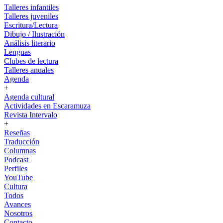
Talleres infantiles
Talleres juveniles
Escritura/Lectura
Dibujo / Ilustración
Análisis literario
Lenguas
Clubes de lectura
Talleres anuales
Agenda
+
Agenda cultural
Actividades en Escaramuza
Revista Intervalo
+
Reseñas
Traducción
Columnas
Podcast
Perfiles
YouTube
Cultura
Todos
Avances
Nosotros
Contacto