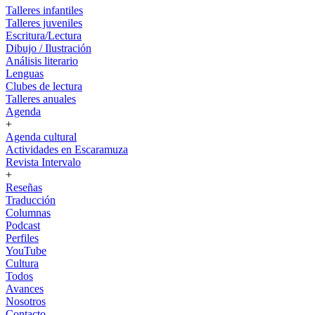
Talleres infantiles
Talleres juveniles
Escritura/Lectura
Dibujo / Ilustración
Análisis literario
Lenguas
Clubes de lectura
Talleres anuales
Agenda
+
Agenda cultural
Actividades en Escaramuza
Revista Intervalo
+
Reseñas
Traducción
Columnas
Podcast
Perfiles
YouTube
Cultura
Todos
Avances
Nosotros
Contacto