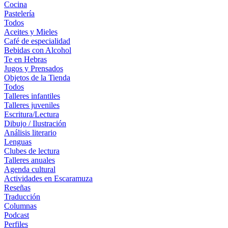
Cocina
Pastelería
Todos
Aceites y Mieles
Café de especialidad
Bebidas con Alcohol
Te en Hebras
Jugos y Prensados
Objetos de la Tienda
Todos
Talleres infantiles
Talleres juveniles
Escritura/Lectura
Dibujo / Ilustración
Análisis literario
Lenguas
Clubes de lectura
Talleres anuales
Agenda cultural
Actividades en Escaramuza
Reseñas
Traducción
Columnas
Podcast
Perfiles