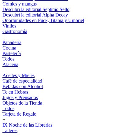
Cómics y mangas
Descubri la editorial Septimo Sello
Descubrí la editorial Alpha Decay
Oportunidades en Puck, Titania y Umbriel
Vinilos
Gastronomía
+
Panadería
Cocina
Pastelería
Todos
Alacena
+
Aceites y Mieles
Café de especialidad
Bebidas con Alcohol
Te en Hebras
Jugos y Prensados
Objetos de la Tienda
Todos
Tarjeta de Regalo
+
IX Noche de las Librerías
Talleres
+