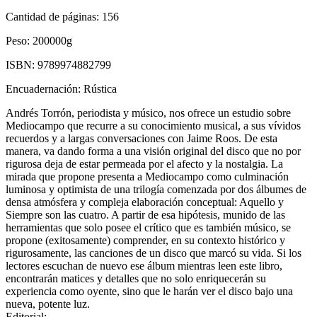
Cantidad de páginas:
156
Peso:
200000g
ISBN:
9789974882799
Encuadernación:
Rústica
Andrés Torrón, periodista y músico, nos ofrece un estudio sobre
Mediocampo que recurre a su conocimiento musical, a sus vívidos
recuerdos y a largas conversaciones con Jaime Roos. De esta
manera, va dando forma a una visión original del disco que no por
rigurosa deja de estar permeada por el afecto y la nostalgia. La
mirada que propone presenta a Mediocampo como culminación
luminosa y optimista de una trilogía comenzada por dos álbumes de
densa atmósfera y compleja elaboración conceptual: Aquello y
Siempre son las cuatro. A partir de esa hipótesis, munido de las
herramientas que solo posee el crítico que es también músico, se
propone (exitosamente) comprender, en su contexto histórico y
rigurosamente, las canciones de un disco que marcó su vida. Si los
lectores escuchan de nuevo ese álbum mientras leen este libro,
encontrarán matices y detalles que no solo enriquecerán su
experiencia como oyente, sino que le harán ver el disco bajo una
nueva, potente luz.
Editorial: