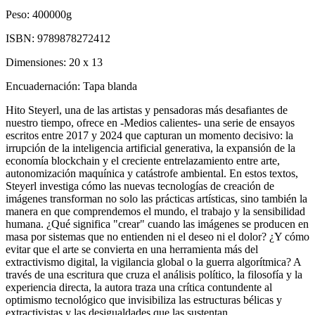
Peso:
400000g
ISBN:
9789878272412
Dimensiones:
20 x 13
Encuadernación:
Tapa blanda
Hito Steyerl, una de las artistas y pensadoras más desafiantes de
nuestro tiempo, ofrece en -Medios calientes- una serie de ensayos
escritos entre 2017 y 2024 que capturan un momento decisivo: la
irrupción de la inteligencia artificial generativa, la expansión de la
economía blockchain y el creciente entrelazamiento entre arte,
autonomización maquínica y catástrofe ambiental. En estos textos,
Steyerl investiga cómo las nuevas tecnologías de creación de
imágenes transforman no solo las prácticas artísticas, sino también la
manera en que comprendemos el mundo, el trabajo y la sensibilidad
humana. ¿Qué significa "crear" cuando las imágenes se producen en
masa por sistemas que no entienden ni el deseo ni el dolor? ¿Y cómo
evitar que el arte se convierta en una herramienta más del
extractivismo digital, la vigilancia global o la guerra algorítmica? A
través de una escritura que cruza el análisis político, la filosofía y la
experiencia directa, la autora traza una crítica contundente al
optimismo tecnológico que invisibiliza las estructuras bélicas y
extractivistas y las desigualdades que las sustentan.