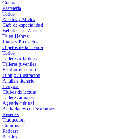
Cocina
Pastelería
Todos
Aceites y Mieles
Café de especialidad
Bebidas con Alcohol
Te en Hebras
Jugos y Prensados
Objetos de la Tienda
Todos
Talleres infantiles
Talleres juveniles
Escritura/Lectura
Dibujo / Ilustración
Análisis literario
Lenguas
Clubes de lectura
Talleres anuales
Agenda cultural
Actividades en Escaramuza
Reseñas
Traducción
Columnas
Podcast
Perfiles