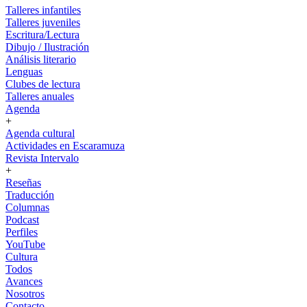
Talleres infantiles
Talleres juveniles
Escritura/Lectura
Dibujo / Ilustración
Análisis literario
Lenguas
Clubes de lectura
Talleres anuales
Agenda
+
Agenda cultural
Actividades en Escaramuza
Revista Intervalo
+
Reseñas
Traducción
Columnas
Podcast
Perfiles
YouTube
Cultura
Todos
Avances
Nosotros
Contacto