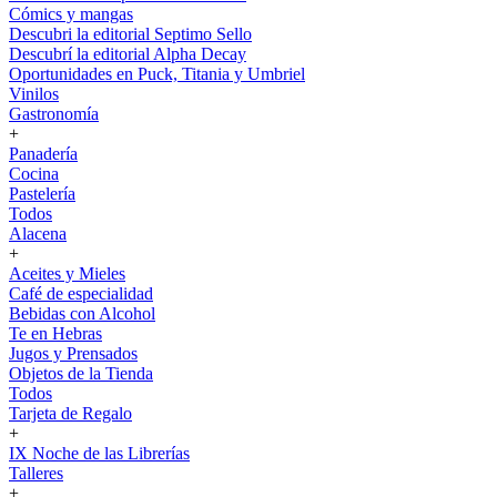
Cómics y mangas
Descubri la editorial Septimo Sello
Descubrí la editorial Alpha Decay
Oportunidades en Puck, Titania y Umbriel
Vinilos
Gastronomía
+
Panadería
Cocina
Pastelería
Todos
Alacena
+
Aceites y Mieles
Café de especialidad
Bebidas con Alcohol
Te en Hebras
Jugos y Prensados
Objetos de la Tienda
Todos
Tarjeta de Regalo
+
IX Noche de las Librerías
Talleres
+