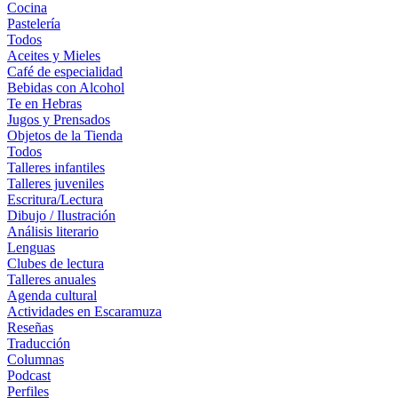
Cocina
Pastelería
Todos
Aceites y Mieles
Café de especialidad
Bebidas con Alcohol
Te en Hebras
Jugos y Prensados
Objetos de la Tienda
Todos
Talleres infantiles
Talleres juveniles
Escritura/Lectura
Dibujo / Ilustración
Análisis literario
Lenguas
Clubes de lectura
Talleres anuales
Agenda cultural
Actividades en Escaramuza
Reseñas
Traducción
Columnas
Podcast
Perfiles