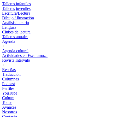
Talleres infantiles
Talleres juveniles
Escritura/Lectura
Dibujo / Ilustración
Análisis literario
Lenguas
Clubes de lectura
Talleres anuales
Agenda
+
Agenda cultural
Actividades en Escaramuza
Revista Intervalo
+
Reseñas
Traducción
Columnas
Podcast
Perfiles
YouTube
Cultura
Todos
Avances
Nosotros
Contacto