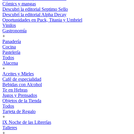
Cómics y mangas
Descubri la editorial Septimo Sello
Descubrí la editorial Alpha Decay
Oportunidades en Puck, Titania y Umbriel
Vinilos
Gastronomía
+
Panadería
Cocina
Pastelería
Todos
Alacena
+
Aceites y Mieles
Café de especialidad
Bebidas con Alcohol
Te en Hebras
Jugos y Prensados
Objetos de la Tienda
Todos
Tarjeta de Regalo
+
IX Noche de las Librerías
Talleres
+