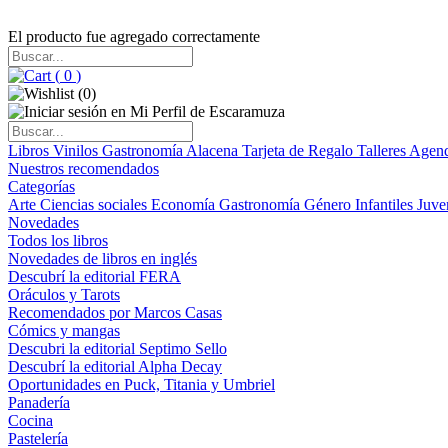
El producto fue agregado correctamente
(
0
)
(
0
)
Libros
Vinilos
Gastronomía
Alacena
Tarjeta de Regalo
Talleres
Agen
Nuestros recomendados
Categorías
Arte
Ciencias sociales
Economía
Gastronomía
Género
Infantiles
Juve
Novedades
Todos los libros
Novedades de libros en inglés
Descubrí la editorial FERA
Oráculos y Tarots
Recomendados por Marcos Casas
Cómics y mangas
Descubri la editorial Septimo Sello
Descubrí la editorial Alpha Decay
Oportunidades en Puck, Titania y Umbriel
Panadería
Cocina
Pastelería