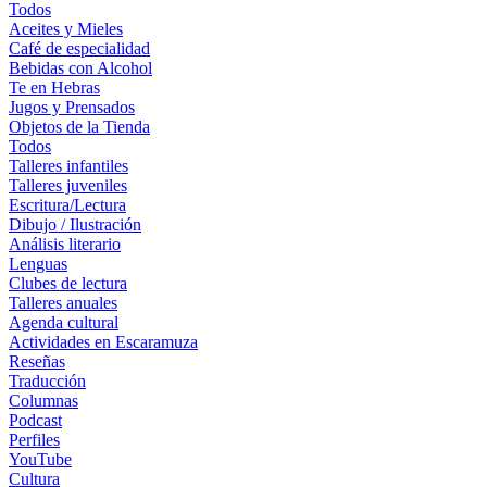
Todos
Aceites y Mieles
Café de especialidad
Bebidas con Alcohol
Te en Hebras
Jugos y Prensados
Objetos de la Tienda
Todos
Talleres infantiles
Talleres juveniles
Escritura/Lectura
Dibujo / Ilustración
Análisis literario
Lenguas
Clubes de lectura
Talleres anuales
Agenda cultural
Actividades en Escaramuza
Reseñas
Traducción
Columnas
Podcast
Perfiles
YouTube
Cultura