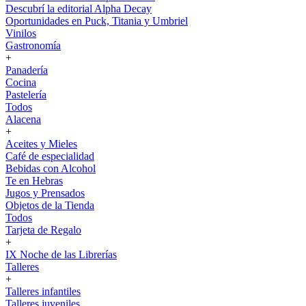
Descubrí la editorial Alpha Decay
Oportunidades en Puck, Titania y Umbriel
Vinilos
Gastronomía
+
Panadería
Cocina
Pastelería
Todos
Alacena
+
Aceites y Mieles
Café de especialidad
Bebidas con Alcohol
Te en Hebras
Jugos y Prensados
Objetos de la Tienda
Todos
Tarjeta de Regalo
+
IX Noche de las Librerías
Talleres
+
Talleres infantiles
Talleres juveniles