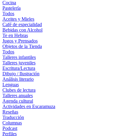
Cocina
Pastelería
Todos
Aceites y Mieles
Café de especialidad
Bebidas con Alcohol
Te en Hebras
Jugos y Prensados
Objetos de la Tienda
Todos
Talleres infantiles
Talleres juveniles
Escritura/Lectura
Dibujo / Ilustración
Análisis literario
Lenguas
Clubes de lectura
Talleres anuales
Agenda cultural
Actividades en Escaramuza
Reseñas
Traducción
Columnas
Podcast
Perfiles