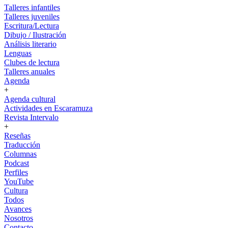
Talleres infantiles
Talleres juveniles
Escritura/Lectura
Dibujo / Ilustración
Análisis literario
Lenguas
Clubes de lectura
Talleres anuales
Agenda
+
Agenda cultural
Actividades en Escaramuza
Revista Intervalo
+
Reseñas
Traducción
Columnas
Podcast
Perfiles
YouTube
Cultura
Todos
Avances
Nosotros
Contacto