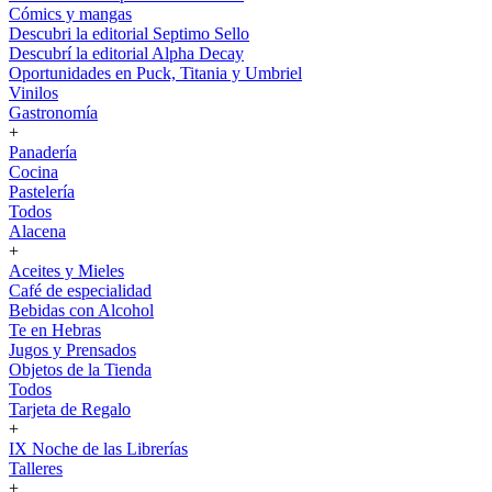
Cómics y mangas
Descubri la editorial Septimo Sello
Descubrí la editorial Alpha Decay
Oportunidades en Puck, Titania y Umbriel
Vinilos
Gastronomía
+
Panadería
Cocina
Pastelería
Todos
Alacena
+
Aceites y Mieles
Café de especialidad
Bebidas con Alcohol
Te en Hebras
Jugos y Prensados
Objetos de la Tienda
Todos
Tarjeta de Regalo
+
IX Noche de las Librerías
Talleres
+