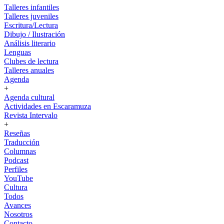
Talleres infantiles
Talleres juveniles
Escritura/Lectura
Dibujo / Ilustración
Análisis literario
Lenguas
Clubes de lectura
Talleres anuales
Agenda
+
Agenda cultural
Actividades en Escaramuza
Revista Intervalo
+
Reseñas
Traducción
Columnas
Podcast
Perfiles
YouTube
Cultura
Todos
Avances
Nosotros
Contacto