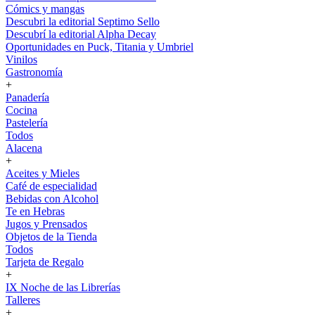
Cómics y mangas
Descubri la editorial Septimo Sello
Descubrí la editorial Alpha Decay
Oportunidades en Puck, Titania y Umbriel
Vinilos
Gastronomía
+
Panadería
Cocina
Pastelería
Todos
Alacena
+
Aceites y Mieles
Café de especialidad
Bebidas con Alcohol
Te en Hebras
Jugos y Prensados
Objetos de la Tienda
Todos
Tarjeta de Regalo
+
IX Noche de las Librerías
Talleres
+