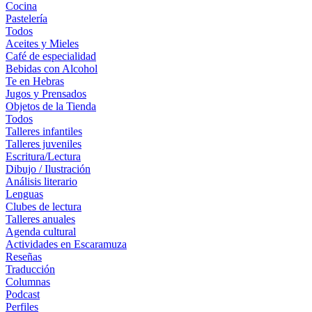
Cocina
Pastelería
Todos
Aceites y Mieles
Café de especialidad
Bebidas con Alcohol
Te en Hebras
Jugos y Prensados
Objetos de la Tienda
Todos
Talleres infantiles
Talleres juveniles
Escritura/Lectura
Dibujo / Ilustración
Análisis literario
Lenguas
Clubes de lectura
Talleres anuales
Agenda cultural
Actividades en Escaramuza
Reseñas
Traducción
Columnas
Podcast
Perfiles