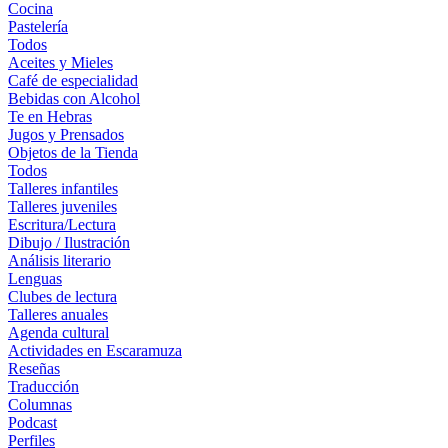
Cocina
Pastelería
Todos
Aceites y Mieles
Café de especialidad
Bebidas con Alcohol
Te en Hebras
Jugos y Prensados
Objetos de la Tienda
Todos
Talleres infantiles
Talleres juveniles
Escritura/Lectura
Dibujo / Ilustración
Análisis literario
Lenguas
Clubes de lectura
Talleres anuales
Agenda cultural
Actividades en Escaramuza
Reseñas
Traducción
Columnas
Podcast
Perfiles