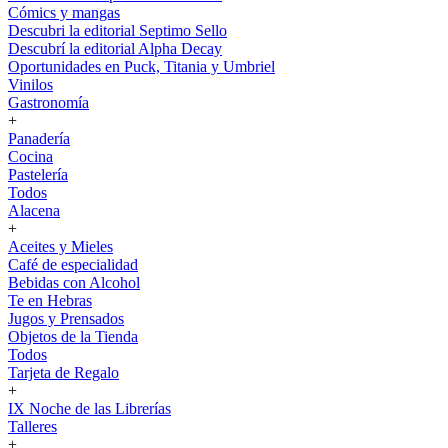
Cómics y mangas
Descubri la editorial Septimo Sello
Descubrí la editorial Alpha Decay
Oportunidades en Puck, Titania y Umbriel
Vinilos
Gastronomía
+
Panadería
Cocina
Pastelería
Todos
Alacena
+
Aceites y Mieles
Café de especialidad
Bebidas con Alcohol
Te en Hebras
Jugos y Prensados
Objetos de la Tienda
Todos
Tarjeta de Regalo
+
IX Noche de las Librerías
Talleres
+