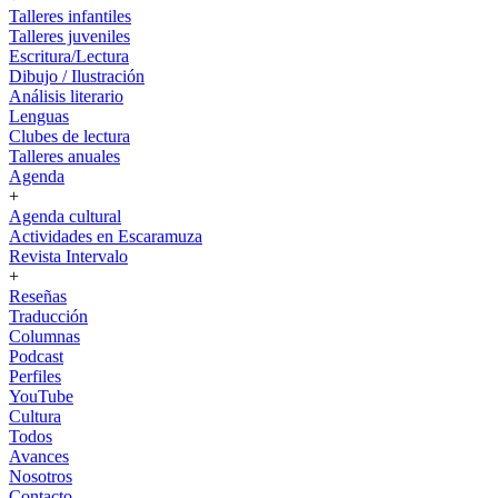
Talleres infantiles
Talleres juveniles
Escritura/Lectura
Dibujo / Ilustración
Análisis literario
Lenguas
Clubes de lectura
Talleres anuales
Agenda
+
Agenda cultural
Actividades en Escaramuza
Revista Intervalo
+
Reseñas
Traducción
Columnas
Podcast
Perfiles
YouTube
Cultura
Todos
Avances
Nosotros
Contacto