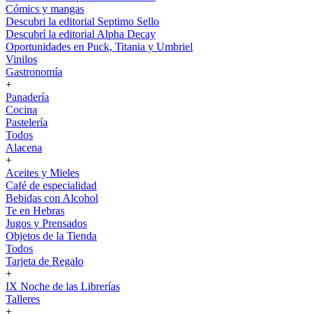
Cómics y mangas
Descubri la editorial Septimo Sello
Descubrí la editorial Alpha Decay
Oportunidades en Puck, Titania y Umbriel
Vinilos
Gastronomía
+
Panadería
Cocina
Pastelería
Todos
Alacena
+
Aceites y Mieles
Café de especialidad
Bebidas con Alcohol
Te en Hebras
Jugos y Prensados
Objetos de la Tienda
Todos
Tarjeta de Regalo
+
IX Noche de las Librerías
Talleres
+