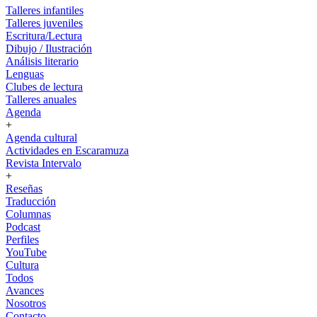
Talleres infantiles
Talleres juveniles
Escritura/Lectura
Dibujo / Ilustración
Análisis literario
Lenguas
Clubes de lectura
Talleres anuales
Agenda
+
Agenda cultural
Actividades en Escaramuza
Revista Intervalo
+
Reseñas
Traducción
Columnas
Podcast
Perfiles
YouTube
Cultura
Todos
Avances
Nosotros
Contacto