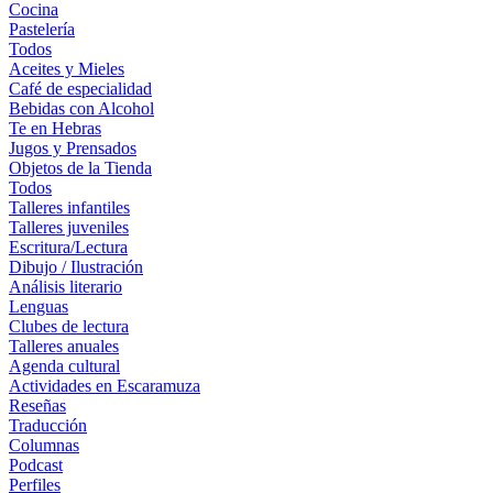
Cocina
Pastelería
Todos
Aceites y Mieles
Café de especialidad
Bebidas con Alcohol
Te en Hebras
Jugos y Prensados
Objetos de la Tienda
Todos
Talleres infantiles
Talleres juveniles
Escritura/Lectura
Dibujo / Ilustración
Análisis literario
Lenguas
Clubes de lectura
Talleres anuales
Agenda cultural
Actividades en Escaramuza
Reseñas
Traducción
Columnas
Podcast
Perfiles