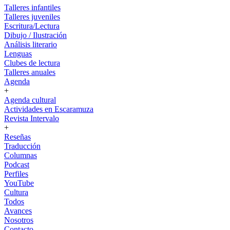
Talleres infantiles
Talleres juveniles
Escritura/Lectura
Dibujo / Ilustración
Análisis literario
Lenguas
Clubes de lectura
Talleres anuales
Agenda
+
Agenda cultural
Actividades en Escaramuza
Revista Intervalo
+
Reseñas
Traducción
Columnas
Podcast
Perfiles
YouTube
Cultura
Todos
Avances
Nosotros
Contacto