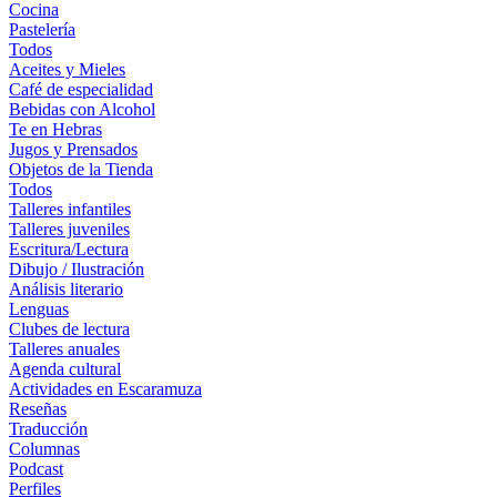
Cocina
Pastelería
Todos
Aceites y Mieles
Café de especialidad
Bebidas con Alcohol
Te en Hebras
Jugos y Prensados
Objetos de la Tienda
Todos
Talleres infantiles
Talleres juveniles
Escritura/Lectura
Dibujo / Ilustración
Análisis literario
Lenguas
Clubes de lectura
Talleres anuales
Agenda cultural
Actividades en Escaramuza
Reseñas
Traducción
Columnas
Podcast
Perfiles