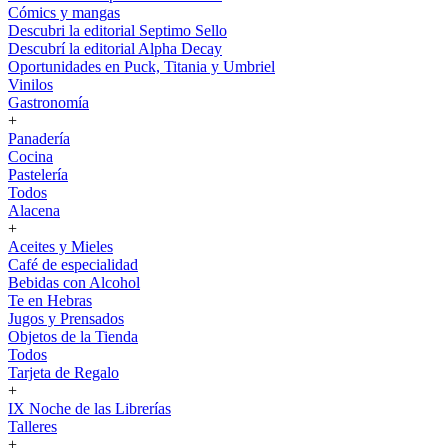
Cómics y mangas
Descubri la editorial Septimo Sello
Descubrí la editorial Alpha Decay
Oportunidades en Puck, Titania y Umbriel
Vinilos
Gastronomía
+
Panadería
Cocina
Pastelería
Todos
Alacena
+
Aceites y Mieles
Café de especialidad
Bebidas con Alcohol
Te en Hebras
Jugos y Prensados
Objetos de la Tienda
Todos
Tarjeta de Regalo
+
IX Noche de las Librerías
Talleres
+