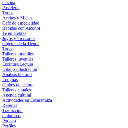
Cocina
Pastelería
Todos
Aceites y Mieles
Café de especialidad
Bebidas con Alcohol
Te en Hebras
Jugos y Prensados
Objetos de la Tienda
Todos
Talleres infantiles
Talleres juveniles
Escritura/Lectura
Dibujo / Ilustración
Análisis literario
Lenguas
Clubes de lectura
Talleres anuales
Agenda cultural
Actividades en Escaramuza
Reseñas
Traducción
Columnas
Podcast
Perfiles