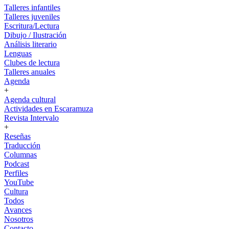
Talleres infantiles
Talleres juveniles
Escritura/Lectura
Dibujo / Ilustración
Análisis literario
Lenguas
Clubes de lectura
Talleres anuales
Agenda
+
Agenda cultural
Actividades en Escaramuza
Revista Intervalo
+
Reseñas
Traducción
Columnas
Podcast
Perfiles
YouTube
Cultura
Todos
Avances
Nosotros
Contacto