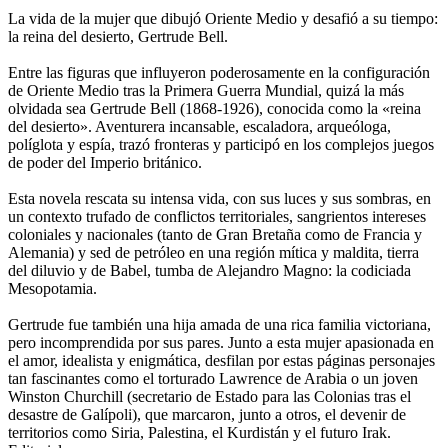
La vida de la mujer que dibujó Oriente Medio y desafió a su tiempo:
la reina del desierto, Gertrude Bell.
Entre las figuras que influyeron poderosamente en la configuración
de Oriente Medio tras la Primera Guerra Mundial, quizá la más
olvidada sea Gertrude Bell (1868-1926), conocida como la «reina
del desierto». Aventurera incansable, escaladora, arqueóloga,
políglota y espía, trazó fronteras y participó en los complejos juegos
de poder del Imperio británico.
Esta novela rescata su intensa vida, con sus luces y sus sombras, en
un contexto trufado de conflictos territoriales, sangrientos intereses
coloniales y nacionales (tanto de Gran Bretaña como de Francia y
Alemania) y sed de petróleo en una región mítica y maldita, tierra
del diluvio y de Babel, tumba de Alejandro Magno: la codiciada
Mesopotamia.
Gertrude fue también una hija amada de una rica familia victoriana,
pero incomprendida por sus pares. Junto a esta mujer apasionada en
el amor, idealista y enigmática, desfilan por estas páginas personajes
tan fascinantes como el torturado Lawrence de Arabia o un joven
Winston Churchill (secretario de Estado para las Colonias tras el
desastre de Galípoli), que marcaron, junto a otros, el devenir de
territorios como Siria, Palestina, el Kurdistán y el futuro Irak.