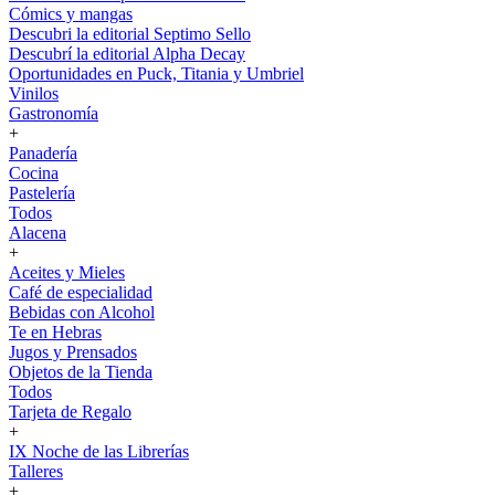
Cómics y mangas
Descubri la editorial Septimo Sello
Descubrí la editorial Alpha Decay
Oportunidades en Puck, Titania y Umbriel
Vinilos
Gastronomía
+
Panadería
Cocina
Pastelería
Todos
Alacena
+
Aceites y Mieles
Café de especialidad
Bebidas con Alcohol
Te en Hebras
Jugos y Prensados
Objetos de la Tienda
Todos
Tarjeta de Regalo
+
IX Noche de las Librerías
Talleres
+