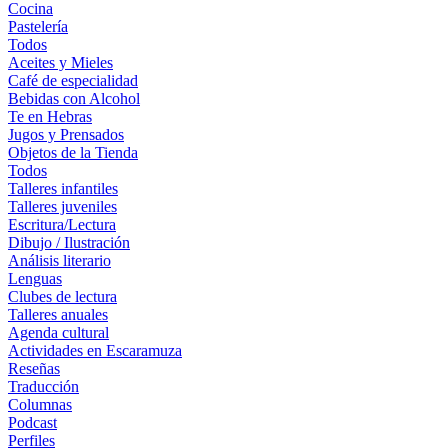
Cocina
Pastelería
Todos
Aceites y Mieles
Café de especialidad
Bebidas con Alcohol
Te en Hebras
Jugos y Prensados
Objetos de la Tienda
Todos
Talleres infantiles
Talleres juveniles
Escritura/Lectura
Dibujo / Ilustración
Análisis literario
Lenguas
Clubes de lectura
Talleres anuales
Agenda cultural
Actividades en Escaramuza
Reseñas
Traducción
Columnas
Podcast
Perfiles