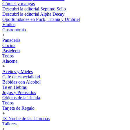
Cómics y mangas
Descubri la editorial Septimo Sello
Descubrí la editorial Alpha Decay
Oportunidades en Puck, Titania y Umbriel
Vinilos
Gastronomía
+
Panadería
Cocina
Pastelería
Todos
Alacena
+
Aceites y Mieles
Café de especialidad
Bebidas con Alcohol
Te en Hebras
Jugos y Prensados
Objetos de la Tienda
Todos
Tarjeta de Regalo
+
IX Noche de las Librerías
Talleres
+