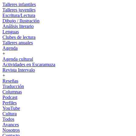
Talleres infantiles
Talleres juveniles
Escritura/Lectura
Dibujo / Ilustración
Análisis literario
Lenguas
Clubes de lectura
Talleres anuales
Agenda
+
Agenda cultural
Actividades en Escaramuza
Revista Intervalo
+
Reseñas
Traducción
Columnas
Podcast
Perfiles
YouTube
Cultura
Todos
Avances
Nosotros
Contacto