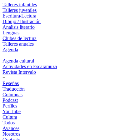
Talleres infantiles
Talleres juveniles
Escritura/Lectura
Dibujo / Ilustración
Análisis literario
Lenguas
Clubes de lectura
Talleres anuales
Agenda
+
Agenda cultural
Actividades en Escaramuza
Revista Intervalo
+
Reseñas
Traducción
Columnas
Podcast
Perfiles
YouTube
Cultura
Todos
Avances
Nosotros
Contacto