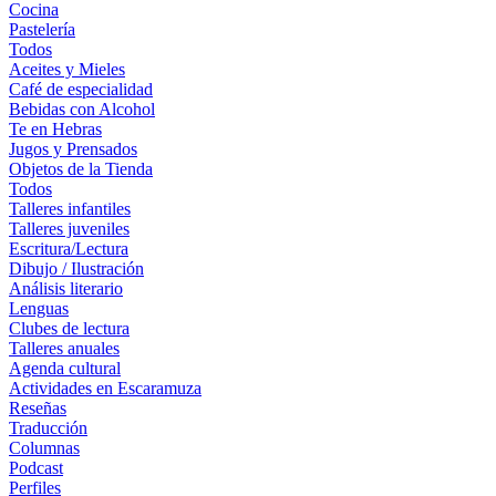
Cocina
Pastelería
Todos
Aceites y Mieles
Café de especialidad
Bebidas con Alcohol
Te en Hebras
Jugos y Prensados
Objetos de la Tienda
Todos
Talleres infantiles
Talleres juveniles
Escritura/Lectura
Dibujo / Ilustración
Análisis literario
Lenguas
Clubes de lectura
Talleres anuales
Agenda cultural
Actividades en Escaramuza
Reseñas
Traducción
Columnas
Podcast
Perfiles