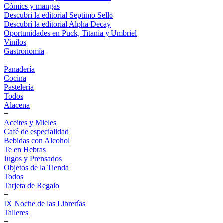
Cómics y mangas
Descubri la editorial Septimo Sello
Descubrí la editorial Alpha Decay
Oportunidades en Puck, Titania y Umbriel
Vinilos
Gastronomía
+
Panadería
Cocina
Pastelería
Todos
Alacena
+
Aceites y Mieles
Café de especialidad
Bebidas con Alcohol
Te en Hebras
Jugos y Prensados
Objetos de la Tienda
Todos
Tarjeta de Regalo
+
IX Noche de las Librerías
Talleres
+