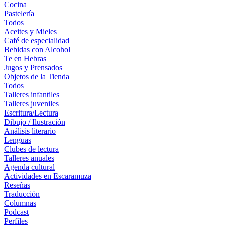
Cocina
Pastelería
Todos
Aceites y Mieles
Café de especialidad
Bebidas con Alcohol
Te en Hebras
Jugos y Prensados
Objetos de la Tienda
Todos
Talleres infantiles
Talleres juveniles
Escritura/Lectura
Dibujo / Ilustración
Análisis literario
Lenguas
Clubes de lectura
Talleres anuales
Agenda cultural
Actividades en Escaramuza
Reseñas
Traducción
Columnas
Podcast
Perfiles