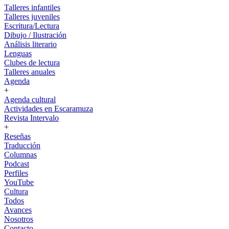
Talleres infantiles
Talleres juveniles
Escritura/Lectura
Dibujo / Ilustración
Análisis literario
Lenguas
Clubes de lectura
Talleres anuales
Agenda
+
Agenda cultural
Actividades en Escaramuza
Revista Intervalo
+
Reseñas
Traducción
Columnas
Podcast
Perfiles
YouTube
Cultura
Todos
Avances
Nosotros
Contacto