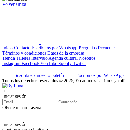
Volver arriba
Inicio
Contacto
Escribinos por Whatsapp
Preguntas frecuentes
Términos y condiciones
Datos de la empresa
Tienda
Talleres
Intervalo
Agenda cultural
Nosotros
Instagram
Facebook
YouTube
Spotify
Twitter
Suscribite a nuestro boletín
Escribinos por WhatsApp
Todos los derechos reservados © 2026, Escaramuza - Libros y café
×
Iniciar sesión
Olvidé mi contraseña
Iniciar sesión
Continuar como invitado