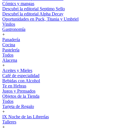
Cómics y mangas
Descubri la editorial Septimo Sello
Descubrí la editorial Alpha Decay
Oportunidades en Puck, Titania y Umbriel
Vinilos
Gastronomía
+
Panadería
Cocina
Pastelería
Todos
Alacena
+
Aceites y Mieles
Café de especialidad
Bebidas con Alcohol
Te en Hebras
Jugos y Prensados
Objetos de la Tienda
Todos
Tarjeta de Regalo
+
IX Noche de las Librerías
Talleres
+