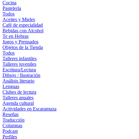
Cocina
Pastelería
Todos
Aceites y Mieles
Café de especialidad
Bebidas con Alcohol
Te en Hebras
Jugos y Prensados
Objetos de la Tienda
Todos
Talleres infantiles
Talleres juveniles
Escritura/Lectura
Dibujo / Ilustración
Análisis literario
Lenguas
Clubes de lectura
Talleres anuales
Agenda cultural
Actividades en Escaramuza
Reseñas
Traducción
Columnas
Podcast
Perfiles