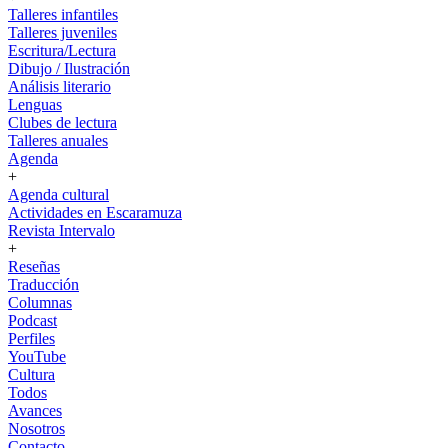
Talleres infantiles
Talleres juveniles
Escritura/Lectura
Dibujo / Ilustración
Análisis literario
Lenguas
Clubes de lectura
Talleres anuales
Agenda
+
Agenda cultural
Actividades en Escaramuza
Revista Intervalo
+
Reseñas
Traducción
Columnas
Podcast
Perfiles
YouTube
Cultura
Todos
Avances
Nosotros
Contacto