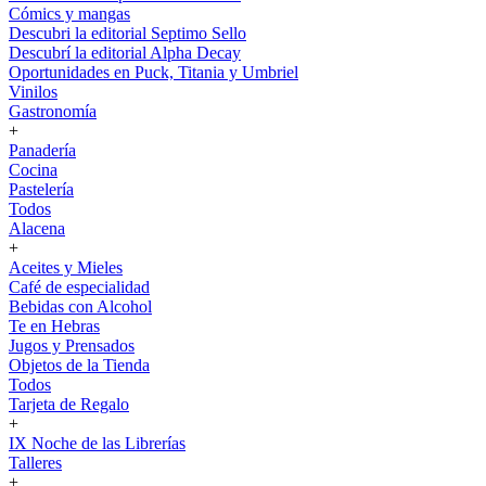
Cómics y mangas
Descubri la editorial Septimo Sello
Descubrí la editorial Alpha Decay
Oportunidades en Puck, Titania y Umbriel
Vinilos
Gastronomía
+
Panadería
Cocina
Pastelería
Todos
Alacena
+
Aceites y Mieles
Café de especialidad
Bebidas con Alcohol
Te en Hebras
Jugos y Prensados
Objetos de la Tienda
Todos
Tarjeta de Regalo
+
IX Noche de las Librerías
Talleres
+