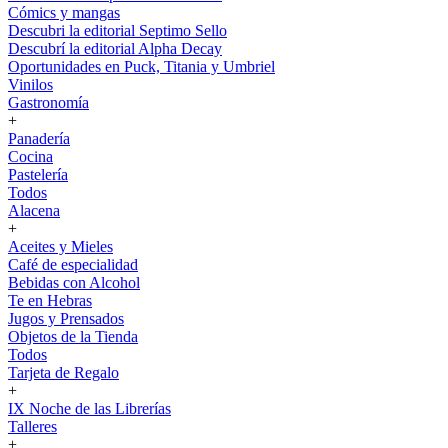
Cómics y mangas
Descubri la editorial Septimo Sello
Descubrí la editorial Alpha Decay
Oportunidades en Puck, Titania y Umbriel
Vinilos
Gastronomía
+
Panadería
Cocina
Pastelería
Todos
Alacena
+
Aceites y Mieles
Café de especialidad
Bebidas con Alcohol
Te en Hebras
Jugos y Prensados
Objetos de la Tienda
Todos
Tarjeta de Regalo
+
IX Noche de las Librerías
Talleres
+