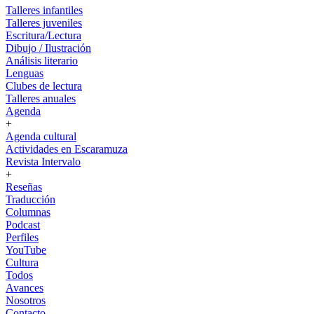
Talleres infantiles
Talleres juveniles
Escritura/Lectura
Dibujo / Ilustración
Análisis literario
Lenguas
Clubes de lectura
Talleres anuales
Agenda
+
Agenda cultural
Actividades en Escaramuza
Revista Intervalo
+
Reseñas
Traducción
Columnas
Podcast
Perfiles
YouTube
Cultura
Todos
Avances
Nosotros
Contacto