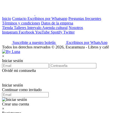
Inicio
Contacto
Escribinos por Whatsapp
Preguntas frecuentes
Términos y condiciones
Datos de la empresa
Tienda
Talleres
Intervalo
Agenda cultural
Nosotros
Instagram
Facebook
YouTube
Spotify
Twitter
Suscribite a nuestro boletín
Escribinos por WhatsApp
Todos los derechos reservados © 2026, Escaramuza - Libros y café
×
Iniciar sesión
Olvidé mi contraseña
Iniciar sesión
Continuar como invitado
Crear una cuenta
×