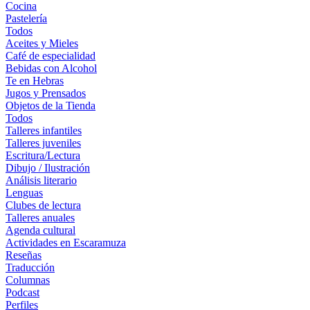
Cocina
Pastelería
Todos
Aceites y Mieles
Café de especialidad
Bebidas con Alcohol
Te en Hebras
Jugos y Prensados
Objetos de la Tienda
Todos
Talleres infantiles
Talleres juveniles
Escritura/Lectura
Dibujo / Ilustración
Análisis literario
Lenguas
Clubes de lectura
Talleres anuales
Agenda cultural
Actividades en Escaramuza
Reseñas
Traducción
Columnas
Podcast
Perfiles