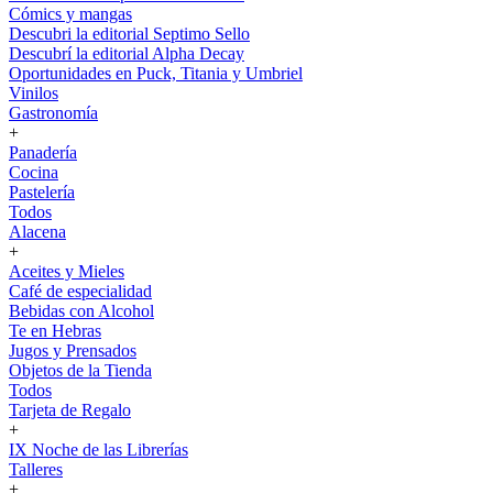
Cómics y mangas
Descubri la editorial Septimo Sello
Descubrí la editorial Alpha Decay
Oportunidades en Puck, Titania y Umbriel
Vinilos
Gastronomía
+
Panadería
Cocina
Pastelería
Todos
Alacena
+
Aceites y Mieles
Café de especialidad
Bebidas con Alcohol
Te en Hebras
Jugos y Prensados
Objetos de la Tienda
Todos
Tarjeta de Regalo
+
IX Noche de las Librerías
Talleres
+