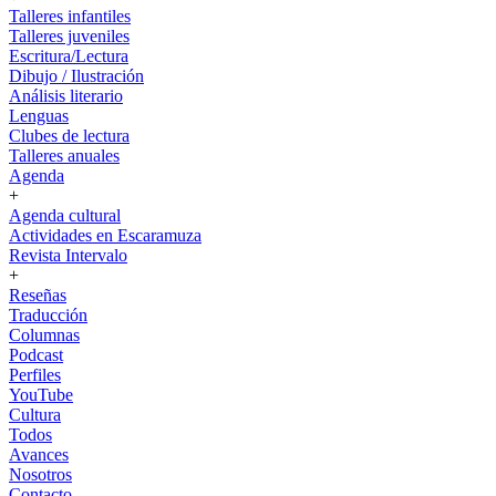
Talleres infantiles
Talleres juveniles
Escritura/Lectura
Dibujo / Ilustración
Análisis literario
Lenguas
Clubes de lectura
Talleres anuales
Agenda
+
Agenda cultural
Actividades en Escaramuza
Revista Intervalo
+
Reseñas
Traducción
Columnas
Podcast
Perfiles
YouTube
Cultura
Todos
Avances
Nosotros
Contacto