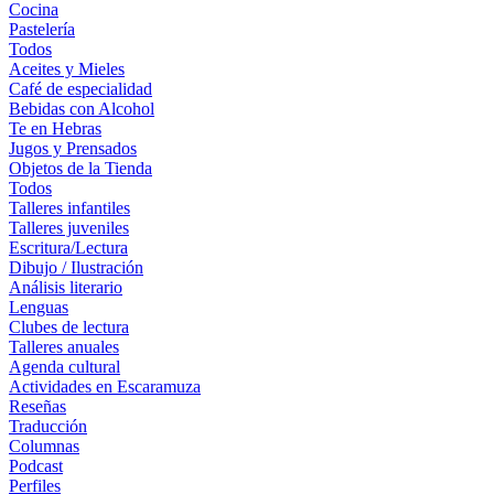
Cocina
Pastelería
Todos
Aceites y Mieles
Café de especialidad
Bebidas con Alcohol
Te en Hebras
Jugos y Prensados
Objetos de la Tienda
Todos
Talleres infantiles
Talleres juveniles
Escritura/Lectura
Dibujo / Ilustración
Análisis literario
Lenguas
Clubes de lectura
Talleres anuales
Agenda cultural
Actividades en Escaramuza
Reseñas
Traducción
Columnas
Podcast
Perfiles