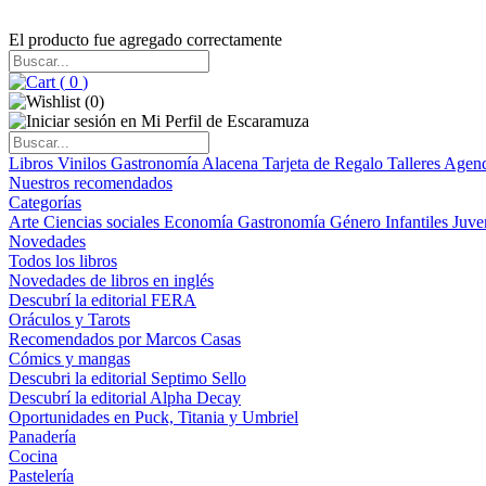
El producto fue agregado correctamente
(
0
)
(
0
)
Libros
Vinilos
Gastronomía
Alacena
Tarjeta de Regalo
Talleres
Agen
Nuestros recomendados
Categorías
Arte
Ciencias sociales
Economía
Gastronomía
Género
Infantiles
Juve
Novedades
Todos los libros
Novedades de libros en inglés
Descubrí la editorial FERA
Oráculos y Tarots
Recomendados por Marcos Casas
Cómics y mangas
Descubri la editorial Septimo Sello
Descubrí la editorial Alpha Decay
Oportunidades en Puck, Titania y Umbriel
Panadería
Cocina
Pastelería