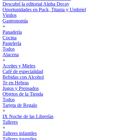
Descubrí la editorial Alpha Decay
Oportunidades en Puck, Titania y Umbriel
Vinilos
Gastronomía
+
Panadería
Cocina
Pastelería
Todos
Alacena
+
Aceites y Mieles
Café de especialidad
Bebidas con Alcohol
Te en Hebras
Jugos y Prensados
Objetos de la Tienda
Todos
Tarjeta de Regalo
+
IX Noche de las Librerías
Talleres
+
Talleres infantiles
Talleres juveniles