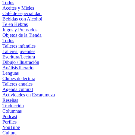
Todos
Aceites y Mieles
Café de especialidad
Bebidas con Alcohol
Te en Hebras
Jugos y Prensados
Objetos de la Tienda
Todos
Talleres infantiles
Talleres juveniles
Escritura/Lectura
Dibujo / Ilustración
Análisis literario
Lenguas
Clubes de lectura
Talleres anuales
Agenda cultural
Actividades en Escaramuza
Reseñas
Traducción
Columnas
Podcast
Perfiles
YouTube
Cultura