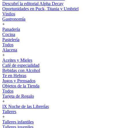
Descubrí la editorial Alpha Decay
Oportunidades en Puck, Titania y Umbriel
Vinilos
Gastronomía
+
Panadería
Cocina
Pastelería
Todos
Alacena
+
Aceites y Mieles
Café de especialidad
Bebidas con Alcohol
Te en Hebras
Jugos y Prensados
Objetos de la Tienda
Todos
Tarjeta de Regalo
+
IX Noche de las Librerías
Talleres
+
Talleres infantiles
Talleres juveniles