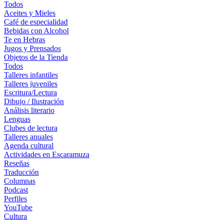
Todos
Aceites y Mieles
Café de especialidad
Bebidas con Alcohol
Te en Hebras
Jugos y Prensados
Objetos de la Tienda
Todos
Talleres infantiles
Talleres juveniles
Escritura/Lectura
Dibujo / Ilustración
Análisis literario
Lenguas
Clubes de lectura
Talleres anuales
Agenda cultural
Actividades en Escaramuza
Reseñas
Traducción
Columnas
Podcast
Perfiles
YouTube
Cultura