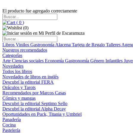
El producto fue agregado correctamente
(
0
)
(
0
)
Libros
Vinilos
Gastronomía
Alacena
Tarjeta de Regalo
Talleres
Agen
Nuestros recomendados
Categorías
Arte
Ciencias sociales
Economía
Gastronomía
Género
Infantiles
Juve
Novedades
Todos los libros
Novedades de libros en inglés
Descubrí la editorial FERA
Oráculos y Tarots
Recomendados por Marcos Casas
Cómics y mangas
Descubri la editorial Septimo Sello
Descubrí la editorial Alpha Decay
Oportunidades en Puck, Titania y Umbriel
Panadería
Cocina
Pastelería