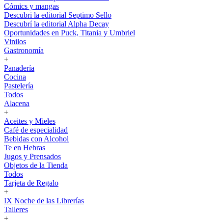
Cómics y mangas
Descubri la editorial Septimo Sello
Descubrí la editorial Alpha Decay
Oportunidades en Puck, Titania y Umbriel
Vinilos
Gastronomía
+
Panadería
Cocina
Pastelería
Todos
Alacena
+
Aceites y Mieles
Café de especialidad
Bebidas con Alcohol
Te en Hebras
Jugos y Prensados
Objetos de la Tienda
Todos
Tarjeta de Regalo
+
IX Noche de las Librerías
Talleres
+