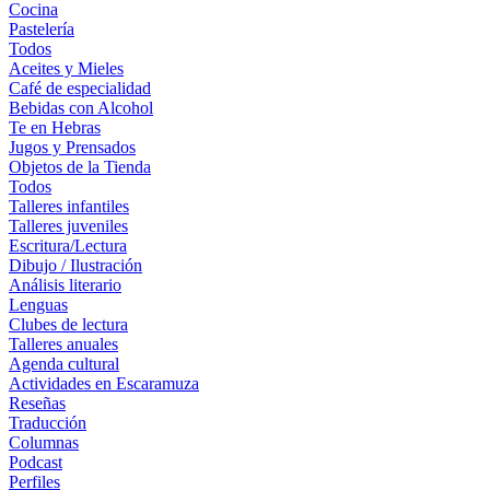
Cocina
Pastelería
Todos
Aceites y Mieles
Café de especialidad
Bebidas con Alcohol
Te en Hebras
Jugos y Prensados
Objetos de la Tienda
Todos
Talleres infantiles
Talleres juveniles
Escritura/Lectura
Dibujo / Ilustración
Análisis literario
Lenguas
Clubes de lectura
Talleres anuales
Agenda cultural
Actividades en Escaramuza
Reseñas
Traducción
Columnas
Podcast
Perfiles