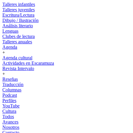
Talleres infantiles
Talleres juveniles
Escritura/Lectura
Dibujo / Ilustración
Análisis literario
Lenguas
Clubes de lectura
Talleres anuales
Agenda
+
Agenda cultural
Actividades en Escaramuza
Revista Intervalo
+
Reseñas
Traducción
Columnas
Podcast
Perfiles
YouTube
Cultura
Todos
Avances
Nosotros
Contacto