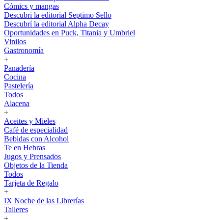
Cómics y mangas
Descubri la editorial Septimo Sello
Descubrí la editorial Alpha Decay
Oportunidades en Puck, Titania y Umbriel
Vinilos
Gastronomía
+
Panadería
Cocina
Pastelería
Todos
Alacena
+
Aceites y Mieles
Café de especialidad
Bebidas con Alcohol
Te en Hebras
Jugos y Prensados
Objetos de la Tienda
Todos
Tarjeta de Regalo
+
IX Noche de las Librerías
Talleres
+