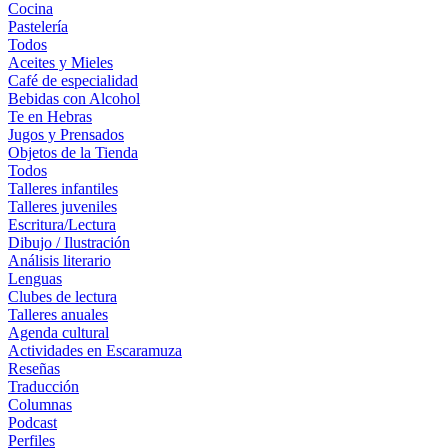
Cocina
Pastelería
Todos
Aceites y Mieles
Café de especialidad
Bebidas con Alcohol
Te en Hebras
Jugos y Prensados
Objetos de la Tienda
Todos
Talleres infantiles
Talleres juveniles
Escritura/Lectura
Dibujo / Ilustración
Análisis literario
Lenguas
Clubes de lectura
Talleres anuales
Agenda cultural
Actividades en Escaramuza
Reseñas
Traducción
Columnas
Podcast
Perfiles