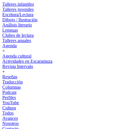
Talleres infantiles
Talleres juveniles
Escritura/Lectura
Dibujo / Ilustración
Análisis literario
Lenguas
Clubes de lectura
Talleres anuales
Agenda
+
Agenda cultural
Actividades en Escaramuza
Revista Intervalo
+
Reseñas
Traducción
Columnas
Podcast
Perfiles
YouTube
Cultura
Todos
Avances
Nosotros
Contacto