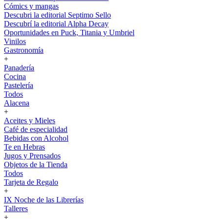
Cómics y mangas
Descubri la editorial Septimo Sello
Descubrí la editorial Alpha Decay
Oportunidades en Puck, Titania y Umbriel
Vinilos
Gastronomía
+
Panadería
Cocina
Pastelería
Todos
Alacena
+
Aceites y Mieles
Café de especialidad
Bebidas con Alcohol
Te en Hebras
Jugos y Prensados
Objetos de la Tienda
Todos
Tarjeta de Regalo
+
IX Noche de las Librerías
Talleres
+