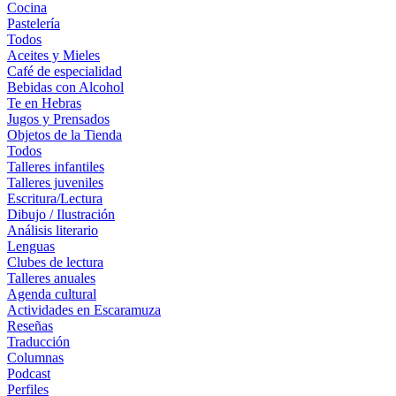
Cocina
Pastelería
Todos
Aceites y Mieles
Café de especialidad
Bebidas con Alcohol
Te en Hebras
Jugos y Prensados
Objetos de la Tienda
Todos
Talleres infantiles
Talleres juveniles
Escritura/Lectura
Dibujo / Ilustración
Análisis literario
Lenguas
Clubes de lectura
Talleres anuales
Agenda cultural
Actividades en Escaramuza
Reseñas
Traducción
Columnas
Podcast
Perfiles