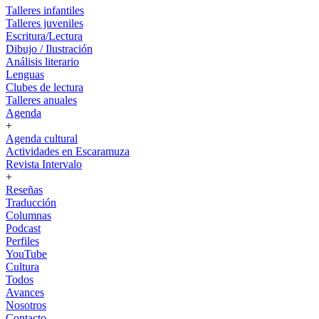
Talleres infantiles
Talleres juveniles
Escritura/Lectura
Dibujo / Ilustración
Análisis literario
Lenguas
Clubes de lectura
Talleres anuales
Agenda
+
Agenda cultural
Actividades en Escaramuza
Revista Intervalo
+
Reseñas
Traducción
Columnas
Podcast
Perfiles
YouTube
Cultura
Todos
Avances
Nosotros
Contacto