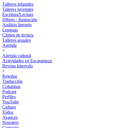
Talleres infantiles
Talleres juveniles
Escritura/Lectura
Dibujo / Ilustración
Análisis literario
Lenguas
Clubes de lectura
Talleres anuales
Agenda
+
Agenda cultural
Actividades en Escaramuza
Revista Intervalo
+
Reseñas
Traducción
Columnas
Podcast
Perfiles
YouTube
Cultura
Todos
Avances
Nosotros
Contacto