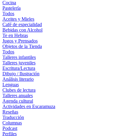
Cocina
Pastelería
Todos
Aceites y Mieles
Café de especialidad
Bebidas con Alcohol
Te en Hebras
Jugos y Prensados
Objetos de la Tienda
Todos
Talleres infantiles
Talleres juveniles
Escritura/Lectura
Dibujo / Ilustración
Análisis literario
Lenguas
Clubes de lectura
Talleres anuales
Agenda cultural
Actividades en Escaramuza
Reseñas
Traducción
Columnas
Podcast
Perfiles