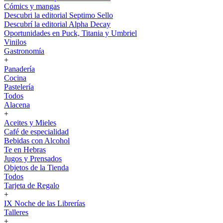
Cómics y mangas
Descubri la editorial Septimo Sello
Descubrí la editorial Alpha Decay
Oportunidades en Puck, Titania y Umbriel
Vinilos
Gastronomía
+
Panadería
Cocina
Pastelería
Todos
Alacena
+
Aceites y Mieles
Café de especialidad
Bebidas con Alcohol
Te en Hebras
Jugos y Prensados
Objetos de la Tienda
Todos
Tarjeta de Regalo
+
IX Noche de las Librerías
Talleres
+