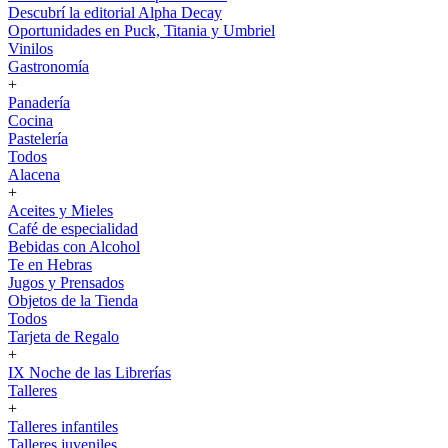
Descubrí la editorial Alpha Decay
Oportunidades en Puck, Titania y Umbriel
Vinilos
Gastronomía
+
Panadería
Cocina
Pastelería
Todos
Alacena
+
Aceites y Mieles
Café de especialidad
Bebidas con Alcohol
Te en Hebras
Jugos y Prensados
Objetos de la Tienda
Todos
Tarjeta de Regalo
+
IX Noche de las Librerías
Talleres
+
Talleres infantiles
Talleres juveniles