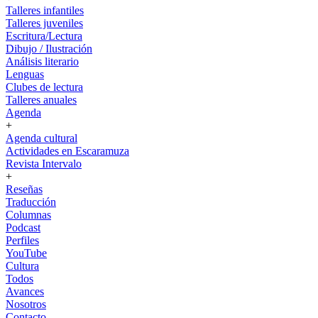
Talleres infantiles
Talleres juveniles
Escritura/Lectura
Dibujo / Ilustración
Análisis literario
Lenguas
Clubes de lectura
Talleres anuales
Agenda
+
Agenda cultural
Actividades en Escaramuza
Revista Intervalo
+
Reseñas
Traducción
Columnas
Podcast
Perfiles
YouTube
Cultura
Todos
Avances
Nosotros
Contacto