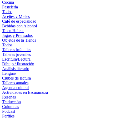
Cocina
Pastelería
Todos
Aceites y Mieles
Café de especialidad
Bebidas con Alcohol
Te en Hebras
Jugos y Prensados
Objetos de la Tienda
Todos
Talleres infantiles
Talleres juveniles
Escritura/Lectura
Dibujo / Ilustración
Análisis literario
Lenguas
Clubes de lectura
Talleres anuales
Agenda cultural
Actividades en Escaramuza
Reseñas
Traducción
Columnas
Podcast
Perfiles