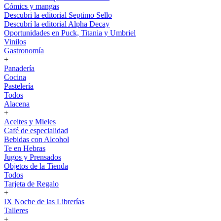
Cómics y mangas
Descubri la editorial Septimo Sello
Descubrí la editorial Alpha Decay
Oportunidades en Puck, Titania y Umbriel
Vinilos
Gastronomía
+
Panadería
Cocina
Pastelería
Todos
Alacena
+
Aceites y Mieles
Café de especialidad
Bebidas con Alcohol
Te en Hebras
Jugos y Prensados
Objetos de la Tienda
Todos
Tarjeta de Regalo
+
IX Noche de las Librerías
Talleres
+