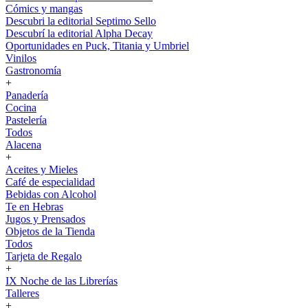
Cómics y mangas
Descubri la editorial Septimo Sello
Descubrí la editorial Alpha Decay
Oportunidades en Puck, Titania y Umbriel
Vinilos
Gastronomía
+
Panadería
Cocina
Pastelería
Todos
Alacena
+
Aceites y Mieles
Café de especialidad
Bebidas con Alcohol
Te en Hebras
Jugos y Prensados
Objetos de la Tienda
Todos
Tarjeta de Regalo
+
IX Noche de las Librerías
Talleres
+