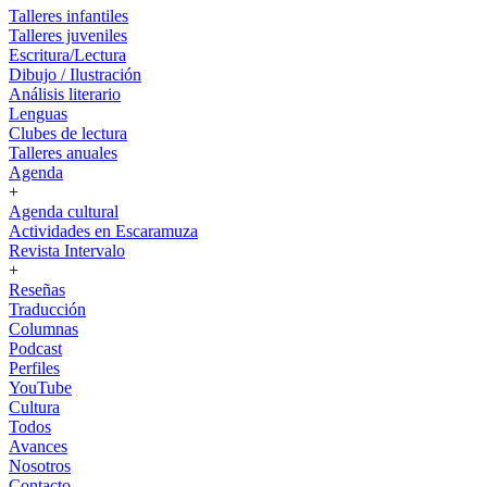
Talleres infantiles
Talleres juveniles
Escritura/Lectura
Dibujo / Ilustración
Análisis literario
Lenguas
Clubes de lectura
Talleres anuales
Agenda
+
Agenda cultural
Actividades en Escaramuza
Revista Intervalo
+
Reseñas
Traducción
Columnas
Podcast
Perfiles
YouTube
Cultura
Todos
Avances
Nosotros
Contacto