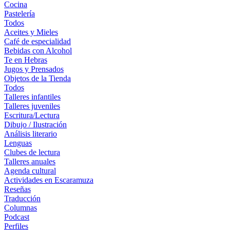
Cocina
Pastelería
Todos
Aceites y Mieles
Café de especialidad
Bebidas con Alcohol
Te en Hebras
Jugos y Prensados
Objetos de la Tienda
Todos
Talleres infantiles
Talleres juveniles
Escritura/Lectura
Dibujo / Ilustración
Análisis literario
Lenguas
Clubes de lectura
Talleres anuales
Agenda cultural
Actividades en Escaramuza
Reseñas
Traducción
Columnas
Podcast
Perfiles