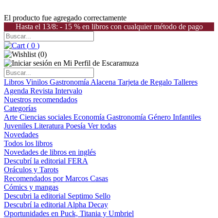
El producto fue agregado correctamente
Hasta el 13/8: - 15 % en libros con cualquier método de pago
(
0
)
(
0
)
Libros
Vinilos
Gastronomía
Alacena
Tarjeta de Regalo
Talleres
Agenda
Revista Intervalo
Nuestros recomendados
Categorías
Arte
Ciencias sociales
Economía
Gastronomía
Género
Infantiles
Juveniles
Literatura
Poesía
Ver todas
Novedades
Todos los libros
Novedades de libros en inglés
Descubrí la editorial FERA
Oráculos y Tarots
Recomendados por Marcos Casas
Cómics y mangas
Descubri la editorial Septimo Sello
Descubrí la editorial Alpha Decay
Oportunidades en Puck, Titania y Umbriel