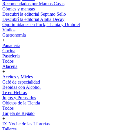
Recomendados por Marcos Casas
Cómics y mangas
Descubri la editorial Septimo Sello
Descubrí la editorial Alpha Decay
Oportunidades en Puck, Titania y Umbriel
Vinilos
Gastronomía
+
Panadería
Cocina
Pastelería
Todos
Alacena
+
Aceites y Mieles
Café de especialidad
Bebidas con Alcohol
Te en Hebras
Jugos y Prensados
Objetos de la Tienda
Todos
Tarjeta de Regalo
+
IX Noche de las Librerías
Talleres