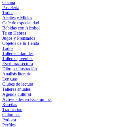
Cocina
Pastelería
Todos
Aceites y Mieles
Café de especialidad
Bebidas con Alcohol
Te en Hebras
Jugos y Prensados
Objetos de la Tienda
Todos
Talleres infantiles
Talleres juveniles
Escritura/Lectura
Dibujo / Ilustración
Análisis literario
Lenguas
Clubes de lectura
Talleres anuales
Agenda cultural
Actividades en Escaramuza
Reseñas
Traducción
Columnas
Podcast
Perfiles