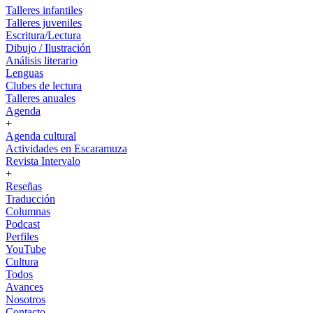
Talleres infantiles
Talleres juveniles
Escritura/Lectura
Dibujo / Ilustración
Análisis literario
Lenguas
Clubes de lectura
Talleres anuales
Agenda
+
Agenda cultural
Actividades en Escaramuza
Revista Intervalo
+
Reseñas
Traducción
Columnas
Podcast
Perfiles
YouTube
Cultura
Todos
Avances
Nosotros
Contacto