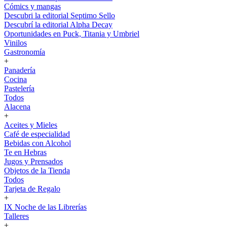
Cómics y mangas
Descubri la editorial Septimo Sello
Descubrí la editorial Alpha Decay
Oportunidades en Puck, Titania y Umbriel
Vinilos
Gastronomía
+
Panadería
Cocina
Pastelería
Todos
Alacena
+
Aceites y Mieles
Café de especialidad
Bebidas con Alcohol
Te en Hebras
Jugos y Prensados
Objetos de la Tienda
Todos
Tarjeta de Regalo
+
IX Noche de las Librerías
Talleres
+