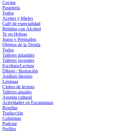
Cocina
Pastelería
Todos
Aceites y Mieles
Café de especialidad
Bebidas con Alcohol
Te en Hebras
Jugos y Prensados
Objetos de la Tienda
Todos
Talleres infantiles
Talleres juveniles
Escritura/Lectura
Dibujo / Ilustración
Análisis literario
Lenguas
Clubes de lectura
Talleres anuales
Agenda cultural
Actividades en Escaramuza
Reseñas
Traducción
Columnas
Podcast
Perfiles