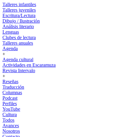
Talleres infantiles
Talleres juveniles
Escritura/Lectura
Dibujo / Ilustración
Análisis literario
Lenguas
Clubes de lectura
Talleres anuales
Agenda
+
Agenda cultural
Actividades en Escaramuza
Revista Intervalo
+
Reseñas
Traducción
Columnas
Podcast
Perfiles
YouTube
Cultura
Todos
Avances
Nosotros
Contacto