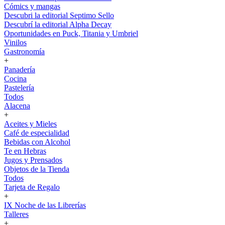
Cómics y mangas
Descubri la editorial Septimo Sello
Descubrí la editorial Alpha Decay
Oportunidades en Puck, Titania y Umbriel
Vinilos
Gastronomía
+
Panadería
Cocina
Pastelería
Todos
Alacena
+
Aceites y Mieles
Café de especialidad
Bebidas con Alcohol
Te en Hebras
Jugos y Prensados
Objetos de la Tienda
Todos
Tarjeta de Regalo
+
IX Noche de las Librerías
Talleres
+