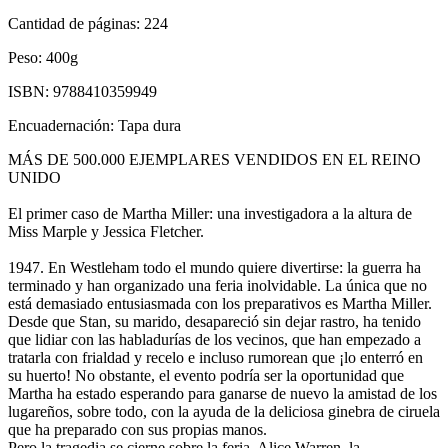
Cantidad de páginas:
224
Peso:
400g
ISBN:
9788410359949
Encuadernación:
Tapa dura
MÁS DE 500.000 EJEMPLARES VENDIDOS EN EL REINO
UNIDO
El primer caso de Martha Miller: una investigadora a la altura de
Miss Marple y Jessica Fletcher.
1947. En Westleham todo el mundo quiere divertirse: la guerra ha
terminado y han organizado una feria inolvidable. La única que no
está demasiado entusiasmada con los preparativos es Martha Miller.
Desde que Stan, su marido, desapareció sin dejar rastro, ha tenido
que lidiar con las habladurías de los vecinos, que han empezado a
tratarla con frialdad y recelo e incluso rumorean que ¡lo enterró en
su huerto! No obstante, el evento podría ser la oportunidad que
Martha ha estado esperando para ganarse de nuevo la amistad de los
lugareños, sobre todo, con la ayuda de la deliciosa ginebra de ciruela
que ha preparado con sus propias manos.
Pero la tragedia se cierne sobre la feria. Alice Warren, la